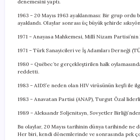
denemesini yaptı.
1963 – 20 Mayıs 1963 ayaklanması: Bir grup ordu bi
ayaklandı. Olaylar sonrası üç büyük şehirde sıkıyöne
1971 – Anayasa Mahkemesi, Millî Nizam Partisi’nin
1971 – Türk Sanayicileri ve İş Adamları Derneği (T
1980 – Québec’te gerçekleştirilen halk oylamasında
reddetti.
1983 – AIDS’e neden olan HIV virüsünün keşfi ile ilg
1983 – Anavatan Partisi (ANAP), Turgut Özal liderl
1989 – Aleksandr Soljenitsyn, Sovyetler Birliği’nden
Bu olaylar, 20 Mayıs tarihinin dünya tarihinde ne 
Her biri, kendi dönemlerinde ve sonrasında pek çok