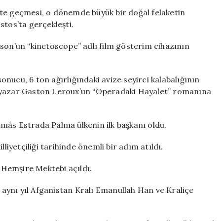
te geçmesi, o dönemde büyük bir doğal felaketin
stos’ta gerçekleşti.
son’un “kinetoscope” adlı film gösterim cihazının
nucu, 6 ton ağırlığındaki avize seyirci kalabalığının
ay, yazar Gaston Leroux’un “Operadaki Hayalet” romanına
más Estrada Palma ülkenin ilk başkanı oldu.
liyetçiliği tarihinde önemli bir adım atıldı.
l Hemşire Mektebi açıldı.
e aynı yıl Afganistan Kralı Emanullah Han ve Kraliçe