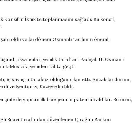
ve
Önemi
için
Konsil’in İznik’te toplanmasını sağladı. Bu konsil,
.
işahı oldu ve bu dönem Osmanlı tarihinin önemli
şandı; isyancılar, yenilik taraftarı Padişah II. Osman’ı
n I. Mustafa yeniden tahta geçti.
i, iç savaşta tarafsız olduğunu ilan etti. Ancak bu durum,
rdi ve Kentucky, Kuzey’e katıldı.
çinlerle yapılan ilk blue jean’in patentini aldılar. Bu ürün
i Ali Suavi tarafından düzenlenen Çırağan Baskını