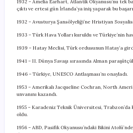
1932 – Amelia Earhart, Atlantik Okyanusu’nu tek 
çıktı ve ertesi gün İrlanda’ya iniş yaparak bu başarı
1932 – Avusturya Şansölyeliği’ne Hristiyan Sosyalis
1933 – Türk Hava Yolları kuruldu ve Türkiye’nin hav
1939 – Hatay Meclisi, Türk ordusunun Hatay’a gird
1941 – II. Dünya Savaşı sırasında Alman paraşütçüler
1946 – Türkiye, UNESCO Antlaşması’nı onayladı.
1953 – Amerikalı Jacqueline Cochran, North Americ
unvanını kazandı.
1955 – Karadeniz Teknik Üniversitesi, Trabzon’da ku
oldu.
1956 – ABD, Pasifik Okyanusu’ndaki Bikini Atolü’nde