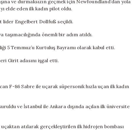
başına ve durmaksızın geçmek için Newfoundland’dan yola
yı elde eden ilk kadın pilot oldu.
t lider Engelbert Dollfuß seçildi.
a taşımacılığında önemli bir adım atıldı.
iği 5 Temmuz’u Kurtuluş Bayramı olarak kabul etti.
i Girit adasını işgal etti.
an F-86 Sabre ile uçarak süpersonik hızla uçan ilk kadın
ruldu ve İstanbul ile Ankara dışında açılan ilk üniversite
 uçaktan atılarak gerçekleştirilen ilk hidrojen bombası