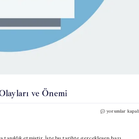
ayları ve Önemi
TARİHTE
yorumlar kapal
BUGÜN:
20
Mayıs
Olayları
 tanıklık etmiştir. İşte bu tarihte gerçekleşen bazı