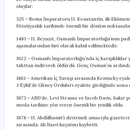
olaylar:
325 – Roma İmparatoru II. Konstantin, ilk Ekümenik 
Hristiyanlık tarihinde önemli bir dönüm noktasıdır
1481 – II. Beyazıt, Osmanlı İmparatorluğu’nun pad
aşamalarından biri olarak kabul edilmektedir.
1622 – Osmanlı İmparatorluğu’nda iç karışıklıklar ya
tahttan indirerek öldürdü. Genç Osman’ın ardında
1861 – Amerikan İç Savaşı sırasında Kentucky eyalet
3 Eylül’de Güney Orduları eyalete girdiğinde sona e
1873 – ABD’de, Levi Strauss ve Jacob Davis, bakır per
moda tarihine yön veren önemli bir yenilik oldu.
1878 – II. Abdülhamit’i devirmek amacıyla gazetec
sırasında, Ali Suavi hayatını kaybetti.