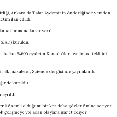
rliği, Ankara’da Talat Aydemir’in önderliğinde yeniden
tim ilan edildi.
 kapatılmasına karar verdi.
ÜSİAD) kuruldu.
, halkın %60’ı eyaletin Kanada’dan ayrılması teklifini
ili ilk makaleler, Science dergisinde yayımlandı.
iğinde kuruldu.
 ayrıldı.
denli önemli olduğunu bir kez daha gözler önüne seriyor.
 gelişmeye yol açan olaylara işaret ediyor.