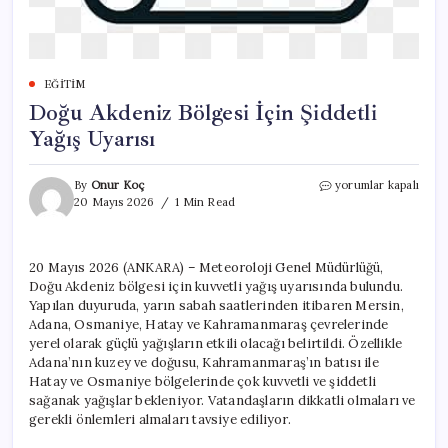
EĞITIM
Doğu Akdeniz Bölgesi İçin Şiddetli
Yağış Uyarısı
Doğu
By
Onur Koç
yorumlar kapalı
Akdeniz
20 Mayıs 2026
1 Min Read
Bölgesi
İçin
Şiddetli
20 Mayıs 2026 (ANKARA) – Meteoroloji Genel Müdürlüğü,
Yağış
Doğu Akdeniz bölgesi için kuvvetli yağış uyarısında bulundu.
Uyarısı
için
Yapılan duyuruda, yarın sabah saatlerinden itibaren Mersin,
Adana, Osmaniye, Hatay ve Kahramanmaraş çevrelerinde
yerel olarak güçlü yağışların etkili olacağı belirtildi. Özellikle
Adana’nın kuzey ve doğusu, Kahramanmaraş’ın batısı ile
Hatay ve Osmaniye bölgelerinde çok kuvvetli ve şiddetli
sağanak yağışlar bekleniyor. Vatandaşların dikkatli olmaları ve
gerekli önlemleri almaları tavsiye ediliyor.