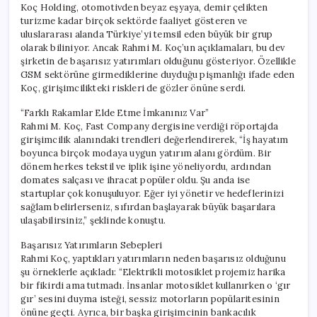
Koç Holding, otomotivden beyaz eşyaya, demir çelikten
turizme kadar birçok sektörde faaliyet gösteren ve
uluslararası alanda Türkiye’yi temsil eden büyük bir grup
olarak biliniyor. Ancak Rahmi M. Koç’un açıklamaları, bu dev
şirketin de başarısız yatırımları olduğunu gösteriyor. Özellikle
GSM sektörüne girmediklerine duyduğu pişmanlığı ifade eden
Koç, girişimcilikteki riskleri de gözler önüne serdi.
“Farklı Rakamlar Elde Etme İmkanınız Var”
Rahmi M. Koç, Fast Company dergisine verdiği röportajda
girişimcilik alanındaki trendleri değerlendirerek, “İş hayatım
boyunca birçok modaya uygun yatırım alanı gördüm. Bir
dönem herkes tekstil ve iplik işine yöneliyordu, ardından
domates salçası ve ihracat popüler oldu. Şu anda ise
startuplar çok konuşuluyor. Eğer iyi yönetir ve hedeflerinizi
sağlam belirlerseniz, sıfırdan başlayarak büyük başarılara
ulaşabilirsiniz,” şeklinde konuştu.
Başarısız Yatırımların Sebepleri
Rahmi Koç, yaptıkları yatırımların neden başarısız olduğunu
şu örneklerle açıkladı: “Elektrikli motosiklet projemiz harika
bir fikirdi ama tutmadı. İnsanlar motosiklet kullanırken o ‘gır
gır’ sesini duyma isteği, sessiz motorların popülaritesinin
önüne geçti. Ayrıca, bir başka girişimcinin bankacılık