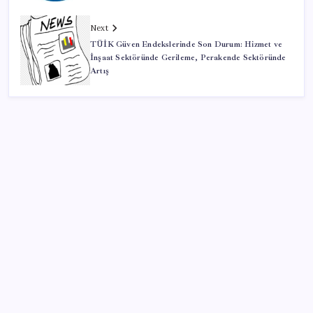
Next
TÜİK Güven Endekslerinde Son Durum: Hizmet ve
İnşaat Sektöründe Gerileme, Perakende Sektöründe
Artış
SON YAZILAR
Halkbank, ikincil halka arz süreci başlattı
ROKETSAN’dan MSB’ye TAYFUN Fırlatma Aracı
Teslimatı