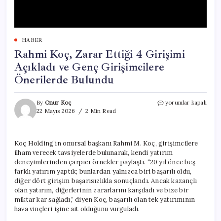
HABER
Rahmi Koç, Zarar Ettiği 4 Girişimi
Açıkladı ve Genç Girişimcilere
Önerilerde Bulundu
Rahmi
By
Onur Koç
yorumlar kapalı
Koç,
22 Mayıs 2026
2 Min Read
Zarar
Ettiği
4
Koç Holding’in onursal başkanı Rahmi M. Koç, girişimcilere
Girişimi
ilham verecek tavsiyelerde bulunarak, kendi yatırım
Açıkladı
ve
deneyimlerinden çarpıcı örnekler paylaştı. “20 yıl önce beş
Genç
farklı yatırım yaptık; bunlardan yalnızca biri başarılı oldu,
Girişimcilere
diğer dört girişim başarısızlıkla sonuçlandı. Ancak kazançlı
Önerilerde
olan yatırım, diğerlerinin zararlarını karşıladı ve bize bir
Bulundu
miktar kar sağladı,” diyen Koç, başarılı olan tek yatırımının
için
hava vinçleri işine ait olduğunu vurguladı.