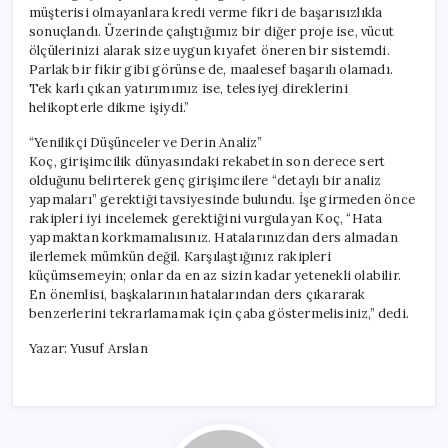
müşterisi olmayanlara kredi verme fikri de başarısızlıkla
sonuçlandı. Üzerinde çalıştığımız bir diğer proje ise, vücut
ölçülerinizi alarak size uygun kıyafet öneren bir sistemdi.
Parlak bir fikir gibi görünse de, maalesef başarılı olamadı.
Tek karlı çıkan yatırımımız ise, telesiyej direklerini
helikopterle dikme işiydi.”
“Yenilikçi Düşünceler ve Derin Analiz”
Koç, girişimcilik dünyasındaki rekabetin son derece sert
olduğunu belirterek genç girişimcilere “detaylı bir analiz
yapmaları” gerektiği tavsiyesinde bulundu. İşe girmeden önce
rakipleri iyi incelemek gerektiğini vurgulayan Koç, “Hata
yapmaktan korkmamalısınız. Hatalarınızdan ders almadan
ilerlemek mümkün değil. Karşılaştığınız rakipleri
küçümsemeyin; onlar da en az sizin kadar yetenekli olabilir.
En önemlisi, başkalarının hatalarından ders çıkararak
benzerlerini tekrarlamamak için çaba göstermelisiniz,” dedi.
Yazar: Yusuf Arslan