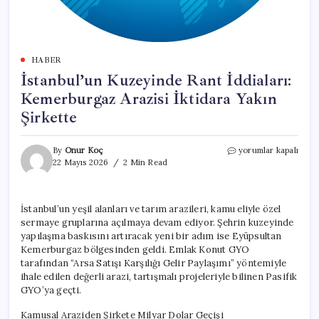
HABER
İstanbul’un Kuzeyinde Rant İddiaları:
Kemerburgaz Arazisi İktidara Yakın
Şirkette
İstanbul’un
By
Onur Koç
yorumlar kapalı
Kuzeyinde
22 Mayıs 2026
2 Min Read
Rant
İddiaları:
Kemerburgaz
İstanbul’un yeşil alanları ve tarım arazileri, kamu eliyle özel
Arazisi
sermaye gruplarına açılmaya devam ediyor. Şehrin kuzeyinde
İktidara
Yakın
yapılaşma baskısını artıracak yeni bir adım ise Eyüpsultan
Şirkette
Kemerburgaz bölgesinden geldi. Emlak Konut GYO
için
tarafından “Arsa Satışı Karşılığı Gelir Paylaşımı” yöntemiyle
ihale edilen değerli arazi, tartışmalı projeleriyle bilinen Pasifik
GYO’ya geçti.
Kamusal Araziden Şirkete Milyar Dolar Geçişi