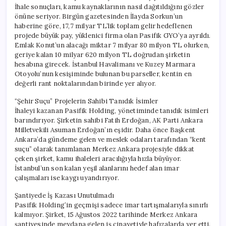
İhale sonuçları, kamu kaynaklarının nasıl dağıtıldığını gözler
önüne seriyor. Birgün gazetesinden İlayda Sorkun’un
haberine göre, 17,7 milyar TL’lik toplam gelir hedeflenen
projede büyük pay, yüklenici firma olan Pasifik GYO’ya ayrıldı.
Emlak Konut’un alacağı miktar 7 milyar 80 milyon TL olurken,
geriye kalan 10 milyar 620 milyon TL doğrudan şirketin
hesabına girecek. İstanbul Havalimanı ve Kuzey Marmara
Otoyolu’nun kesişiminde bulunan bu parseller, kentin en
değerli rant noktalarından birinde yer alıyor.
“Şehir Suçu” Projelerin Sahibi Tanıdık İsimler
İhaleyi kazanan Pasifik Holding, yönetiminde tanıdık isimleri
barındırıyor. Şirketin sahibi Fatih Erdoğan, AK Parti Ankara
Milletvekili Asuman Erdoğan’ın eşidir. Daha önce Başkent
Ankara’da gündeme gelen ve meslek odaları tarafından “kent
suçu” olarak tanımlanan Merkez Ankara projesiyle dikkat
çeken şirket, kamu ihaleleri aracılığıyla hızla büyüyor.
İstanbul’un son kalan yeşil alanlarını hedef alan imar
çalışmaları ise kaygı uyandırıyor.
Şantiyede İş Kazası Unutulmadı
Pasifik Holding’in geçmişi sadece imar tartışmalarıyla sınırlı
kalmıyor. Şirket, 15 Ağustos 2022 tarihinde Merkez Ankara
şantiyesinde meydana gelen iş cinayetiyle hafızalarda yer etti.