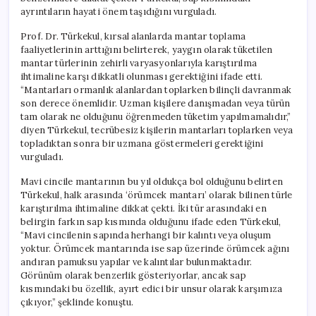
ayrıntıların hayati önem taşıdığını vurguladı.
Prof. Dr. Türkekul, kırsal alanlarda mantar toplama
faaliyetlerinin arttığını belirterek, yaygın olarak tüketilen
mantar türlerinin zehirli varyasyonlarıyla karıştırılma
ihtimaline karşı dikkatli olunması gerektiğini ifade etti.
“Mantarları ormanlık alanlardan toplarken bilinçli davranmak
son derece önemlidir. Uzman kişilere danışmadan veya türün
tam olarak ne olduğunu öğrenmeden tüketim yapılmamalıdır,”
diyen Türkekul, tecrübesiz kişilerin mantarları toplarken veya
topladıktan sonra bir uzmana göstermeleri gerektiğini
vurguladı.
Mavi cincile mantarının bu yıl oldukça bol olduğunu belirten
Türkekul, halk arasında ‘örümcek mantarı’ olarak bilinen türle
karıştırılma ihtimaline dikkat çekti. İki tür arasındaki en
belirgin farkın sap kısmında olduğunu ifade eden Türkekul,
“Mavi cincilenin sapında herhangi bir kalıntı veya oluşum
yoktur. Örümcek mantarında ise sap üzerinde örümcek ağını
andıran pamuksu yapılar ve kalıntılar bulunmaktadır.
Görünüm olarak benzerlik gösteriyorlar, ancak sap
kısmındaki bu özellik, ayırt edici bir unsur olarak karşımıza
çıkıyor,” şeklinde konuştu.