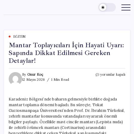
Skip
to
content
EĞITIM
Mantar Toplayıcıları İçin Hayati Uyarı:
Sapında Dikkat Edilmesi Gereken
Detaylar!
Mantar
By
Onur Koç
yorumlar kapalı
Toplayıcıları
12 Mayıs 2026
1 Min Read
İçin
Hayati
Uyarı:
Karadeniz Bölgesi’nde baharın gelmesiyle birlikte doğada
Sapında
mantar toplama dönemi başladı. Bu süreçte, Tokat
Dikkat
Edilmesi
Gaziosmanpaşa Üniversitesi’nden Prof. Dr. İbrahim Türkekul,
Gereken
zehirli mantarlar konusunda vatandaşları uyararak önemli
Detaylar!
bilgiler paylaştı. Özellikle mavi cincile mantarı (Lepista nuda)
için
ile zehirli örümcek mantarı (Cortinarius) arasındaki
benzerliklere dikkat çeken Türkekul, sap kısmındaki