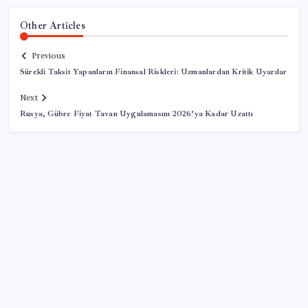
Other Articles
Previous
Sürekli Taksit Yapanların Finansal Riskleri: Uzmanlardan Kritik Uyarılar
Next
Rusya, Gübre Fiyat Tavan Uygulamasını 2026’ya Kadar Uzattı
SON YAZILAR
Halkbank, ikincil halka arz süreci başlattı