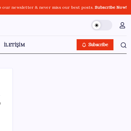
o our newsletter & never miss our best posts.
Subscribe Now!
İLETİŞİM
Subscribe
ı
SON YAZILAR
Merkez Bankası rezervleri 164,4 milyar
dolar oldu