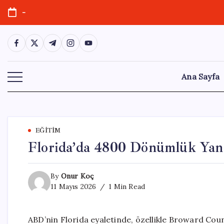
Skip
-
to
content
https://www.facebook.com/
https://twitter.com/
https://t.me/
https://www.instagram.com/
https://youtube.com/
Ana Sayfa
EĞITIM
Florida’da 4800 Dönümlük Yan
By
Onur Koç
11 Mayıs 2026
1 Min Read
ABD’nin Florida eyaletinde, özellikle Broward Cou