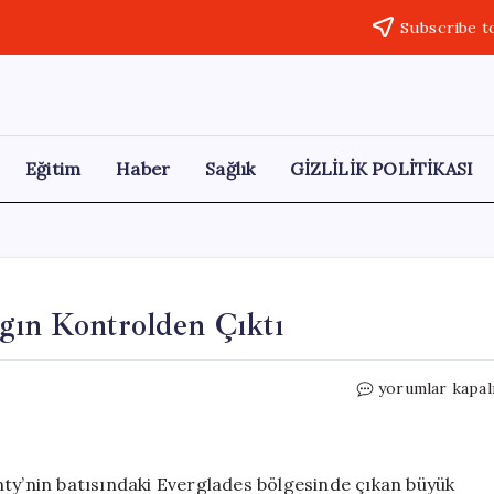
Subscribe t
Eğitim
Haber
Sağlık
GİZLİLİK POLİTİKASI
gın Kontrolden Çıktı
Florida’da
yorumlar kapal
4800
Dönümlük
Yangın
Kontrolden
nty’nin batısındaki Everglades bölgesinde çıkan büyük