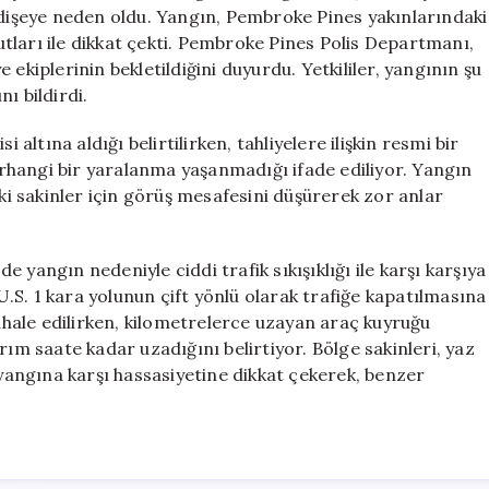
Çıktı
ndişeye neden oldu. Yangın, Pembroke Pines yakınlarındaki
için
tları ile dikkat çekti. Pembroke Pines Polis Departmanı,
ekiplerinin bekletildiğini duyurdu. Yetkililer, yangının şu
ı bildirdi.
 altına aldığı belirtilirken, tahliyelere ilişkin resmi bir
rhangi bir yaralanma yaşanmadığı ifade ediliyor. Yangın
 sakinler için görüş mesafesini düşürerek zor anlar
 yangın nedeniyle ciddi trafik sıkışıklığı ile karşı karşıya
 U.S. 1 kara yolunun çift yönlü olarak trafiğe kapatılmasına
hale edilirken, kilometrelerce uzayan araç kuyruğu
rım saate kadar uzadığını belirtiyor. Bölge sakinleri, yaz
 yangına karşı hassasiyetine dikkat çekerek, benzer