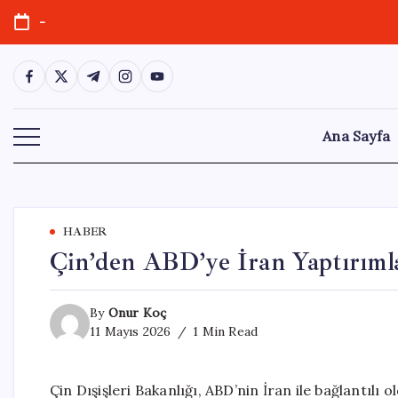
Skip
-
to
content
https://www.facebook.com/
https://twitter.com/
https://t.me/
https://www.instagram.com/
https://youtube.com/
Ana Sayfa
HABER
Çin’den ABD’ye İran Yaptırımla
By
Onur Koç
11 Mayıs 2026
1 Min Read
Çin Dışişleri Bakanlığı, ABD’nin İran ile bağlantılı 