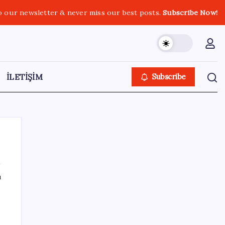
o our newsletter & never miss our best posts.
Subscribe Now!
İLETİŞİM
Subscribe
ı
SON YAZILAR
Merkez Bankası rezervleri 164,4 milyar
dolar oldu