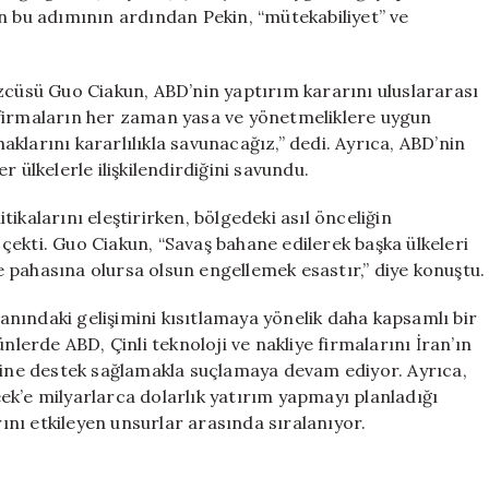
Sert
n bu adımının ardından Pekin, “mütekabiliyet” ve
Tepki
için
zcüsü Guo Ciakun, ABD’nin yaptırım kararını uluslararası
li firmaların her zaman yasa ve yönetmeliklere uygun
haklarını kararlılıkla savunacağız,” dedi. Ayrıca, ABD’nin
 ülkelerle ilişkilendirdiğini savundu.
ikalarını eleştirirken, bölgedeki asıl önceliğin
ekti. Guo Ciakun, “Savaş bahane edilerek başka ülkeleri
 pahasına olursa olsun engellemek esastır,” diye konuştu.
lanındaki gelişimini kısıtlamaya yönelik daha kapsamlı bir
nlerde ABD, Çinli teknoloji ve nakliye firmalarını İran’ın
imine destek sağlamakla suçlamaya devam ediyor. Ayrıca,
ek’e milyarlarca dolarlık yatırım yapmayı planladığı
nı etkileyen unsurlar arasında sıralanıyor.