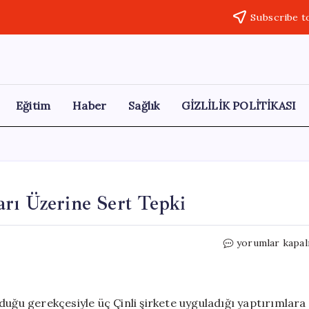
Subscribe t
Eğitim
Haber
Sağlık
GİZLİLİK POLİTİKASI
rı Üzerine Sert Tepki
Çin’den
yorumlar kapal
ABD’ye
İran
Yaptırımları
Üzerine
olduğu gerekçesiyle üç Çinli şirkete uyguladığı yaptırımlara