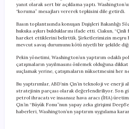
yanıt olarak sert bir açıklama yaptı. Washington’u
“koruma” mesajları vererek tepkisini dile getirdi.
Basın toplantısında konuşan Dışişleri Bakanlığı Sö
hukuka aykırı bulduklarını ifade etti. Ciakun, “Çin
hareket ettiklerini belirttik. Şirketlerimizin meşru 
mevcut savaş durumunu kötü niyetli bir şekilde diğer
Pekin yönetimi, Washington’un yaptırım odaklı polit
çatışmaların yayılmasını önlemek olduğuna dikkat ç
suçlamak yerine, çatışmaların nüksetmesini her ne
Bu yaptırımlar, ABD’nin Çin’in teknoloji ve enerji a
stratejinin parçası olarak değerlendiriliyor. Son gü
petrol ihracatı ve insansız hava aracı (İHA) üret
Çin’in “Büyük Fonu”nun yapay zeka girişimi DeepSe
haberleri, Washington’un yaptırım uygulama kararı