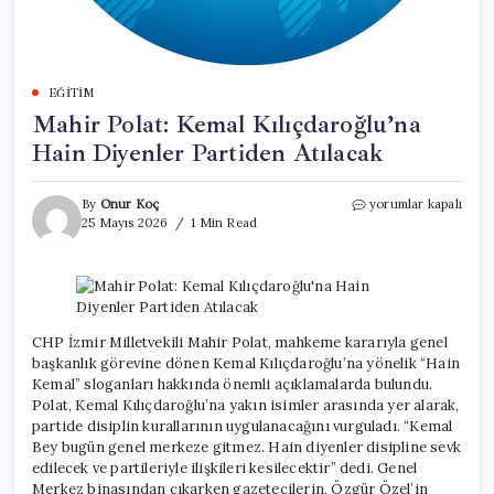
EĞITIM
Mahir Polat: Kemal Kılıçdaroğlu’na
Hain Diyenler Partiden Atılacak
Mahir
By
Onur Koç
yorumlar kapalı
Polat:
25 Mayıs 2026
1 Min Read
Kemal
Kılıçdaroğlu’na
Hain
Diyenler
Partiden
Atılacak
CHP İzmir Milletvekili Mahir Polat, mahkeme kararıyla genel
için
başkanlık görevine dönen Kemal Kılıçdaroğlu’na yönelik “Hain
Kemal” sloganları hakkında önemli açıklamalarda bulundu.
Polat, Kemal Kılıçdaroğlu’na yakın isimler arasında yer alarak,
partide disiplin kurallarının uygulanacağını vurguladı. “Kemal
Bey bugün genel merkeze gitmez. Hain diyenler disipline sevk
edilecek ve partileriyle ilişkileri kesilecektir” dedi. Genel
Merkez binasından çıkarken gazetecilerin, Özgür Özel’in