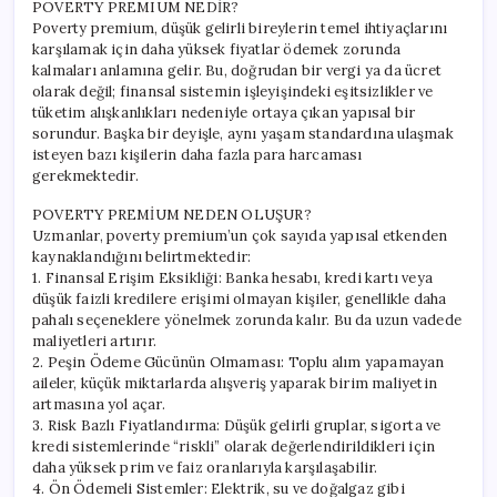
POVERTY PREMIUM NEDİR?
Poverty premium, düşük gelirli bireylerin temel ihtiyaçlarını
karşılamak için daha yüksek fiyatlar ödemek zorunda
kalmaları anlamına gelir. Bu, doğrudan bir vergi ya da ücret
olarak değil; finansal sistemin işleyişindeki eşitsizlikler ve
tüketim alışkanlıkları nedeniyle ortaya çıkan yapısal bir
sorundur. Başka bir deyişle, aynı yaşam standardına ulaşmak
isteyen bazı kişilerin daha fazla para harcaması
gerekmektedir.
POVERTY PREMİUM NEDEN OLUŞUR?
Uzmanlar, poverty premium’un çok sayıda yapısal etkenden
kaynaklandığını belirtmektedir:
1. Finansal Erişim Eksikliği: Banka hesabı, kredi kartı veya
düşük faizli kredilere erişimi olmayan kişiler, genellikle daha
pahalı seçeneklere yönelmek zorunda kalır. Bu da uzun vadede
maliyetleri artırır.
2. Peşin Ödeme Gücünün Olmaması: Toplu alım yapamayan
aileler, küçük miktarlarda alışveriş yaparak birim maliyetin
artmasına yol açar.
3. Risk Bazlı Fiyatlandırma: Düşük gelirli gruplar, sigorta ve
kredi sistemlerinde “riskli” olarak değerlendirildikleri için
daha yüksek prim ve faiz oranlarıyla karşılaşabilir.
4. Ön Ödemeli Sistemler: Elektrik, su ve doğalgaz gibi