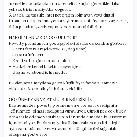
hizmetlerde kullanılan ön ödemeli sayaçlar genellikle daha
yüksek birim maliyetler doğurur.
5. Dijital Eşitsizlik: İnternet erişimi olmayan veya dijital
fırsatları takip edemeyen bireyler indirimli fiyatları kaçırarak,
daha pahalı alışveriş yapmak zorunda kalabilirler.
HANGİ ALANLARDA GÖRÜLÜYOR?
Poverty premium en çok aşağıdaki alanlarda kendini gösterir:
– Enerji faturaları (elektrik, su, doğalgaz)
– Sigorta ürünleri
– Kredi ve borçlanma sistemleri
– Market ve temel tüketim alışverişleri
– Ulaşım ve abonelik hizmetleri
Bu alanlarda meydana gelen küçük fiyat farkları, zamanla
ciddi bir ekonomik yük haline gelebilir.
GÖRÜNMEYEN VE ETKİLİ BİR EŞİTSİZLİK
Ekonomistler, poverty premium’un en önemli özelliğinin
“görünmez” olması olduğunu vurguluyor. Çünkü pek çok birey,
daha fazla ödeme yaptıklarının farkında olmadan bu sistemin
içinde kalıyor. Bu durum, yoksulluğun yalnızca gelirle değil,
aynı zamanda maliyet yaratan bir döngü ile de bağlantılı
olduğunu gösteriyor.