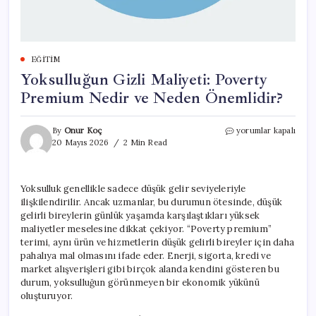
EĞITIM
Yoksulluğun Gizli Maliyeti: Poverty
Premium Nedir ve Neden Önemlidir?
Yoksulluğun
By
Onur Koç
yorumlar kapalı
Gizli
20 Mayıs 2026
2 Min Read
Maliyeti:
Poverty
Premium
Yoksulluk genellikle sadece düşük gelir seviyeleriyle
Nedir
ilişkilendirilir. Ancak uzmanlar, bu durumun ötesinde, düşük
ve
Neden
gelirli bireylerin günlük yaşamda karşılaştıkları yüksek
Önemlidir?
maliyetler meselesine dikkat çekiyor. “Poverty premium”
için
terimi, aynı ürün ve hizmetlerin düşük gelirli bireyler için daha
pahalıya mal olmasını ifade eder. Enerji, sigorta, kredi ve
market alışverişleri gibi birçok alanda kendini gösteren bu
durum, yoksulluğun görünmeyen bir ekonomik yükünü
oluşturuyor.