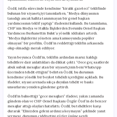
İddiaları
için
Özdil, istifa sürecinde kendisine “kiralık gazeteci” teklifinde
bulunan bir siyasetçiyi tanımlarken, “Medya dünyasının
tanıdığı ancak halkta tanınmayan bir genel başkan
yardımcısının teklif yaptığı” ifadesini kullandı. Bu tanımlama,
CHP’nin Medya ve Halkla İlişkilerden Sorumlu Genel Başkan
Yardımcısı Burhanettin Bulut’a yönelik iddiaları artırdı.
“Medya ilişkilerini yöneten ama kamuoyunda popüler
olmayan” bir profilin, Özdil’in reddettiği teklifin arkasında
olup olmadığı merak ediliyor.
Yayın boyunca Özdil’in, teklifin ardından maruz kaldığı
tehditlere dair anlattıkları da dikkat çekti. “Gece geç saatlerde
abuk subuk mesajlar atan bir siyasetçinin beni WhatsApp
üzerinden tehdit ettiğini” belirten Özdil, bu durumun
kendisine yönelik bir boykot tehdidi içerdiğini açıkladı. Bu
ifadeler, siyasi arenada sıkça duyulan tehdit ve baskı
unsurlarını yeniden gündeme getirdi.
Özdil’in bahsettiği “gece mesajları” ifadesi, yakın zamanda
gündem olan ve CHP Genel Başkanı Özgür Özel’in de benzer
mesajlar attığı olayları hatırlattı. Özdil, bu tehditlere karşı
durarak “Elinizden geleni ardınıza koymayın” şeklinde yanıt
vermesi, durumun ciddiyetini gözler önüne serdi.