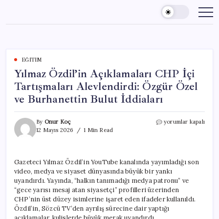
Skip
to
content
EĞITIM
Yılmaz Özdil’in Açıklamaları CHP İçi
Tartışmaları Alevlendirdi: Özgür Özel
ve Burhanettin Bulut İddiaları
Yılmaz
By
Onur Koç
yorumlar kapalı
Özdil’in
12 Mayıs 2026
1 Min Read
Açıklamaları
CHP
İçi
Gazeteci Yılmaz Özdil’in YouTube kanalında yayımladığı son
Tartışmaları
video, medya ve siyaset dünyasında büyük bir yankı
Alevlendirdi:
Özgür
uyandırdı. Yayında, “halkın tanımadığı medya patronu” ve
Özel
“gece yarısı mesaj atan siyasetçi” profilleri üzerinden
ve
CHP’nin üst düzey isimlerine işaret eden ifadeler kullanıldı.
Burhanettin
Özdil’in, Sözcü TV’den ayrılış sürecine dair yaptığı
Bulut
açıklamalar, kulislerde büyük merak uyandırdı.