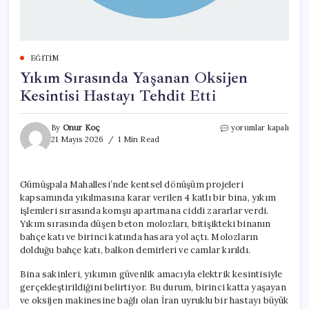
EĞITIM
Yıkım Sırasında Yaşanan Oksijen
Kesintisi Hastayı Tehdit Etti
Yıkım
By
Onur Koç
yorumlar kapalı
Sırasında
21 Mayıs 2026
1 Min Read
Yaşanan
Oksijen
Kesintisi
Gümüşpala Mahallesi’nde kentsel dönüşüm projeleri
Hastayı
kapsamında yıkılmasına karar verilen 4 katlı bir bina, yıkım
Tehdit
Etti
işlemleri sırasında komşu apartmana ciddi zararlar verdi.
için
Yıkım sırasında düşen beton molozları, bitişikteki binanın
bahçe katı ve birinci katında hasara yol açtı. Molozların
dolduğu bahçe katı, balkon demirleri ve camlar kırıldı.
Bina sakinleri, yıkımın güvenlik amacıyla elektrik kesintisiyle
gerçekleştirildiğini belirtiyor. Bu durum, birinci katta yaşayan
ve oksijen makinesine bağlı olan İran uyruklu bir hastayı büyük