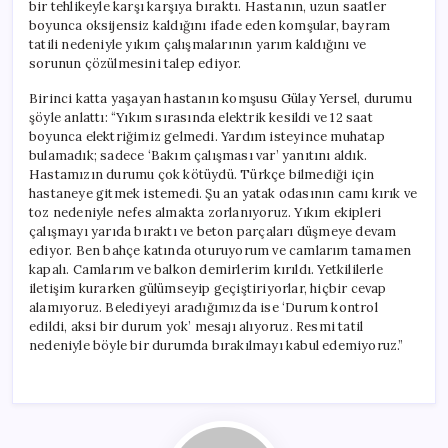
bir tehlikeyle karşı karşıya bıraktı. Hastanın, uzun saatler
boyunca oksijensiz kaldığını ifade eden komşular, bayram
tatili nedeniyle yıkım çalışmalarının yarım kaldığını ve
sorunun çözülmesini talep ediyor.
Birinci katta yaşayan hastanın komşusu Gülay Yersel, durumu
şöyle anlattı: “Yıkım sırasında elektrik kesildi ve 12 saat
boyunca elektriğimiz gelmedi. Yardım isteyince muhatap
bulamadık; sadece ‘Bakım çalışması var’ yanıtını aldık.
Hastamızın durumu çok kötüydü. Türkçe bilmediği için
hastaneye gitmek istemedi. Şu an yatak odasının camı kırık ve
toz nedeniyle nefes almakta zorlanıyoruz. Yıkım ekipleri
çalışmayı yarıda bıraktı ve beton parçaları düşmeye devam
ediyor. Ben bahçe katında oturuyorum ve camlarım tamamen
kapalı. Camlarım ve balkon demirlerim kırıldı. Yetkililerle
iletişim kurarken gülümseyip geçiştiriyorlar, hiçbir cevap
alamıyoruz. Belediyeyi aradığımızda ise ‘Durum kontrol
edildi, aksi bir durum yok’ mesajı alıyoruz. Resmi tatil
nedeniyle böyle bir durumda bırakılmayı kabul edemiyoruz.”