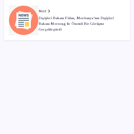
Next
Dışişleri Bakanı Fidan, Moritanya’nın Dışişleri
Bakanı Merzoug ile Önemli Bir Görüşme
Gerçekleştirdi
SON YAZILAR
Merkez Bankası rezervleri 164,4 milyar dolar oldu
Ekonomide 1987 çöküşü mümkün… Efsane yatırımcı
Michael Burry’den rekor kıran borsada felaket