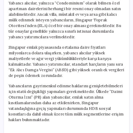
Yabancı alıcılar, yalnızca “Condominium” olarak bilinen özel
apartman dairelerini herhangi bir resmi onay olmadan satın
alabilmektedir. Ancak villa, müstakil ev veya arsa gibi kalıcı
mülk edinmek isteyen yabancıların, Singapur Toprak
Otoritesi’nden (SLA) özel bir onay alması gerekmektedir. Bu
tür onaylar genellikle yalnızca sınırlı istisnai durumlarda
yabancı yatırımcılara verilmektedir.
Singapur emlak piyasasında ortalama daire fiyatları
milyonlarca dolara ulaşırken, yabancı alıcılar yüksek
maliyetlerle ve ağır vergi yükümlülükleriyle karşı karşıya
kalmaktadır. Yabancı yatırımcılar, standart harçların yanı sıra
“Ek Alıcı Damga Vergisi” (ABSD) gibi yüksek oranlı ek vergileri
de peşin ödemek zorundadır.
Yabancıların gayrimenkul edinme haklarını genişletebilmeleri
için statü değişikliği yapmaları gerekmektedir. Ülkede “Daimi
Oturma İzni” (PR) alan yabancılar, emlak satın alma
kısıtlamalarından daha az etkilenirken, Singapur
vatandaşlığına geçiş yapmaları durumunda HDB sosyal
konutları da dahil olmak üzere tüm mülk segmentlerine erişim
hakları bulunmaktadır.