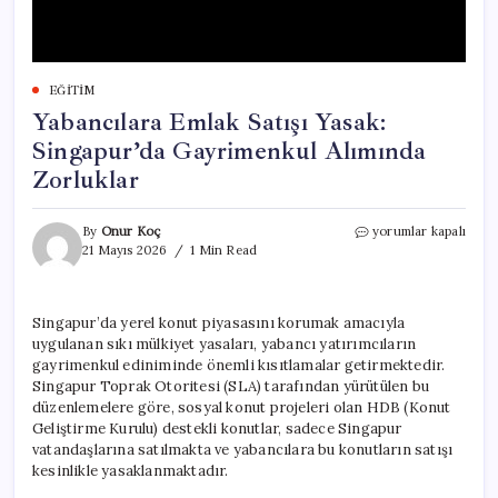
EĞITIM
Yabancılara Emlak Satışı Yasak:
Singapur’da Gayrimenkul Alımında
Zorluklar
Yabancılara
By
Onur Koç
yorumlar kapalı
Emlak
21 Mayıs 2026
1 Min Read
Satışı
Yasak:
Singapur’da
Singapur’da yerel konut piyasasını korumak amacıyla
Gayrimenkul
uygulanan sıkı mülkiyet yasaları, yabancı yatırımcıların
Alımında
Zorluklar
gayrimenkul ediniminde önemli kısıtlamalar getirmektedir.
için
Singapur Toprak Otoritesi (SLA) tarafından yürütülen bu
düzenlemelere göre, sosyal konut projeleri olan HDB (Konut
Geliştirme Kurulu) destekli konutlar, sadece Singapur
vatandaşlarına satılmakta ve yabancılara bu konutların satışı
kesinlikle yasaklanmaktadır.