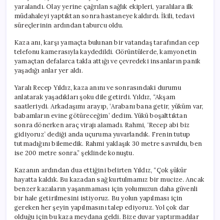
yaralandı. Olay yerine çağrılan sağlık ekipleri, yaralılara ilk
müdahaleyi yaptıktan sonra hastaneye kaldırdı. İkili, tedavi
süreçlerinin ardından taburcu oldu.
Kaza anı, karşı yamaçta bulunan bir vatandaş tarafından cep
telefonu kamerasıyla kaydedildi. Görüntülerde, kamyonetin
yamaçtan defalarca takla attığı ve çevredeki insanların panik
yaşadığı anlar yer aldı.
Yaralı Recep Yıldız, kaza anını ve sonrasındaki durumu
anlatarak yaşadıkları şoku dile getirdi. Yıldız, “Akşam
saatleriydi. Arkadaşımı arayıp, ‘Arabanı bana getir, yüküm var,
babamların evine götüreceğim’ dedim. Yükü boşalttıktan
sonra dönerken araç virajı alamadı. Rahmi, ‘Recep abi biz
gidiyoruz’ dediği anda uçuruma yuvarlandık. Frenin tutup
tutmadığını bilemedik. Rahmi yaklaşık 30 metre savruldu, ben
ise 200 metre sonra.” şeklinde konuştu.
Kazanın ardından dua ettiğini belirten Yıldız, “Çok şükür
hayatta kaldık. Bu kazadan sağ kurtulmamız bir mucize. Ancak
benzer kazaların yaşanmaması için yolumuzun daha güvenli
bir hale getirilmesini istiyoruz. Bu yolun yapılması için
gereken her şeyin yapılmasını talep ediyoruz. Yol çok dar
olduğu için bu kaza meydana geldi. Bize duvar yaptırmadılar