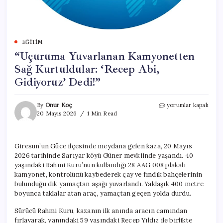
EĞITIM
“Uçuruma Yuvarlanan Kamyonetten
Sağ Kurtuldular: ‘Recep Abi,
Gidiyoruz’ Dedi!”
“Uçuruma
By
Onur Koç
yorumlar kapalı
Yuvarlanan
20 Mayıs 2026
1 Min Read
Kamyonetten
Sağ
Kurtuldular:
Giresun’un Güce ilçesinde meydana gelen kaza, 20 Mayıs
‘Recep
2026 tarihinde Sarıyar köyü Güner mevkiinde yaşandı. 40
Abi,
Gidiyoruz’
yaşındaki Rahmi Kuru’nun kullandığı 28 AAG 008 plakalı
Dedi!”
kamyonet, kontrolünü kaybederek çay ve fındık bahçelerinin
için
bulunduğu dik yamaçtan aşağı yuvarlandı. Yaklaşık 400 metre
boyunca taklalar atan araç, yamaçtan geçen yolda durdu.
Sürücü Rahmi Kuru, kazanın ilk anında aracın camından
fırlayarak, yanındaki 59 yaşındaki Recep Yıldız ile birlikte