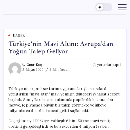
Skip
to
content
HABER
Türkiye’nin Mavi Altını: Avrupa’dan
Yoğun Talep Geliyor
Türkiye’nin
By
Onur Koç
yorumlar kapalı
Mavi
15 Mayıs 2026
2 Min Read
Altını:
Avrupa’dan
Yoğun
Türkiye’nin topraksız tarım uygulamalarıyla saksılarda
Talep
yetiştirilen “mavi altın” mavi yemişin (blueberry) hasat sezonu
Geliyor
için
başladı. Son yıllarda tarım alanında popülerlik kazanan bu
meyve, iç piyasada büyük bir talep görmekte ve ülkeye
milyonlarca dolarlık ihracat geliri sağlamakta.
Geçtiğimiz yıl Türkiye, yaklaşık 6 bin 150 ton mavi yemiş
üretimi gerçekleştirdi ve bu sektörden 4 milyon 188 bin