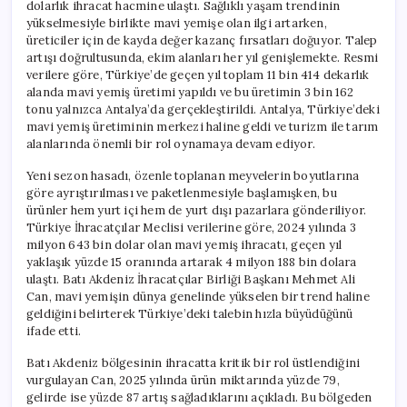
dolarlık ihracat hacmine ulaştı. Sağlıklı yaşam trendinin
yükselmesiyle birlikte mavi yemişe olan ilgi artarken,
üreticiler için de kayda değer kazanç fırsatları doğuyor. Talep
artışı doğrultusunda, ekim alanları her yıl genişlemekte. Resmi
verilere göre, Türkiye’de geçen yıl toplam 11 bin 414 dekarlık
alanda mavi yemiş üretimi yapıldı ve bu üretimin 3 bin 162
tonu yalnızca Antalya’da gerçekleştirildi. Antalya, Türkiye’deki
mavi yemiş üretiminin merkezi haline geldi ve turizm ile tarım
alanlarında önemli bir rol oynamaya devam ediyor.
Yeni sezon hasadı, özenle toplanan meyvelerin boyutlarına
göre ayrıştırılması ve paketlenmesiyle başlamışken, bu
ürünler hem yurt içi hem de yurt dışı pazarlara gönderiliyor.
Türkiye İhracatçılar Meclisi verilerine göre, 2024 yılında 3
milyon 643 bin dolar olan mavi yemiş ihracatı, geçen yıl
yaklaşık yüzde 15 oranında artarak 4 milyon 188 bin dolara
ulaştı. Batı Akdeniz İhracatçılar Birliği Başkanı Mehmet Ali
Can, mavi yemişin dünya genelinde yükselen bir trend haline
geldiğini belirterek Türkiye’deki talebin hızla büyüdüğünü
ifade etti.
Batı Akdeniz bölgesinin ihracatta kritik bir rol üstlendiğini
vurgulayan Can, 2025 yılında ürün miktarında yüzde 79,
gelirde ise yüzde 87 artış sağladıklarını açıkladı. Bu bölgeden