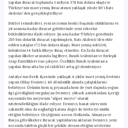
yapılan ihracat toplamda 3 milyon 378 bin dolara ulaştı ve
Türkiye’nin mavi yemiş ihracatının yaklaşık yüzde 80’i Batı
Akdeniz’den gerçekleştiriliyor.
Sektör temsilcileri, yeni sezonun henüz başında olduklarını ve
yıl sonuna kadar ihracat gelirlerinde yeni rekorlar
beklediklerini ifade ediyor. Şu ana kadar Türkiye genelinde
250 bin dolarlık ihracat yapılmışken, Batı Akdeniz’den elde
edilen satışlar 172 bin dolara ulaştı. Mavi yemiş sektörü,
ürünlerini 14 farklı ülkeye ihraç etmekte. En fazla ihracat
yapılan ülkeler arasında İngiltere, Suudi Arabistan ve Birleşik
Arap Emirlikleri öne çıkıyor. Özellikle Suudi Arabistan’a
yapılan ihracatta bu yıl ciddi bir artış gözlemleniyor.
Antalya’nın Serik ilçesinde yaklaşık 4 yıldır mavi yemiş üretimi
yapan Gülay Demirci, 40 dönümlük alanda çalıştıklarını
belirtiyor. Ürünün hem iç piyasada hem de yurt dışında yoğun
ilgi gördüğünü vurgulayan Demirci, yüksek antioksidan içeriği
sayesinde bu meyvenin “süper meyve” olarak
nitelendirildiğini ifade ediyor. Demirci, hasat sürecinin
zahmetli olsa da sağladığı katma değer ile üreticiyi mutlu
ettiğini belirtiyor. Geçtiğimiz sezon Hollanda, Almanya ve
Rusya gibi ülkelere ihracat yaptıklarını aktaran Demirci, yeni
sezonda talebin güçlü bir şekilde devam ettiğini sözlerine