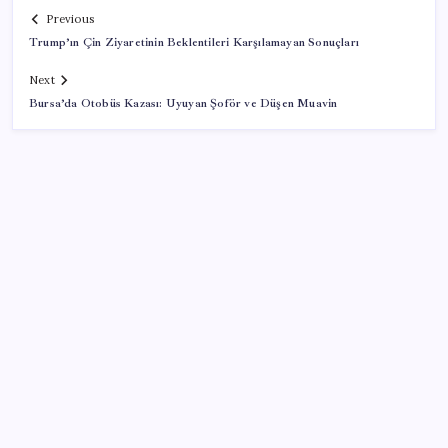
Previous
Trump’ın Çin Ziyaretinin Beklentileri Karşılamayan Sonuçları
Next
Bursa’da Otobüs Kazası: Uyuyan Şoför ve Düşen Muavin
SON YAZILAR
Merkez Bankası rezervleri 164,4 milyar dolar oldu
Ekonomide 1987 çöküşü mümkün… Efsane yatırımcı
Michael Burry’den rekor kıran borsada felaket
senaryosu