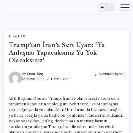
Skip
to
content
EĞITIM
Trump’tan İran’a Sert Uyarı: ‘Ya
Anlaşma Yapacaksınız Ya Yok
Olacaksınız’
Trump’tan
By
Onur Koç
yorumlar kapalı
İran’a
12 Mayıs 2026
1 Min Read
Sert
Uyarı:
‘Ya
ABD Başkanı Donald Trump, İran ile olan süreçte kontrolün
Anlaşma
tamamen kendilerinde olduğunu belirterek, “Ya bir anlaşma
Yapacaksınız
Ya
yapacağız ya da yok olacaklar. Her durumda biz kazanacağız,
Yok
ya barış yoluyla ya da başka bir yöntemle,” ifadelerini kullandı.
Olacaksınız’
Beyaz Saray’dan Çin’e giderken basın mensuplarının
için
sorularını yanıtlayan Trump, İran ile süren müzakerelerin
olumlu bir sonuca ulaşacağını ve bu anlaşmanın hem ABD hem