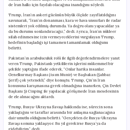
de İran halkı için faydalı olacağına inandığını söyledi.
Trump, İran’ın askeri gücünün büyük ölçüde zayıflatıldığını
savunarak, “İran’ın donanması, kara ve hava unsurları ile radar
sistemleri yok edilmiş durumda. Ya doğru olanı yapacaklar ya
da bu durumu sonlandıracağız,” dedi. Ayrıca, İran’ın nükleer
silah edinmesine izin vermeyeceklerini vurgulayan Trump,
hedefinin başladığı işi tamamen tamamlamak olduğunu
belirtti.
Pakistan’ın arabuluculuk rolü ile ilgili değerlendirmelere yanıt
veren Trump, Pakistanlı yetkililerin işlerini mükemmel bir
şekilde yaptığını ifade ederek, “Onlar harika insanlar.
Genelkurmay Başkanı (Asım Munir) ve Başbakan (Şahbaz
Şerif) çok yetenekli,” diye konuştu. Trump, Çin’in İran
konusuna karışmasına gerek olmadığına inanırken, Çin Devlet
Başkanı Şi Cinping ile yapılacak görüşmede İran meselesinin
de ele alınacağını aktardı.
Trump, Rusya-Ukrayna Savaşı hakkında ise, sürecin sona
yaklaştığını ve taraflar arasında bir anlaşma sağlanacağına
dair umutlu olduğunu belirtti. “Gerçekten de Rusya-Ukrayna
Savaşı sonuna yaklaşıyor. Bu yıl gerekirse Rusya’ya da
gidebilirim,” dedi.