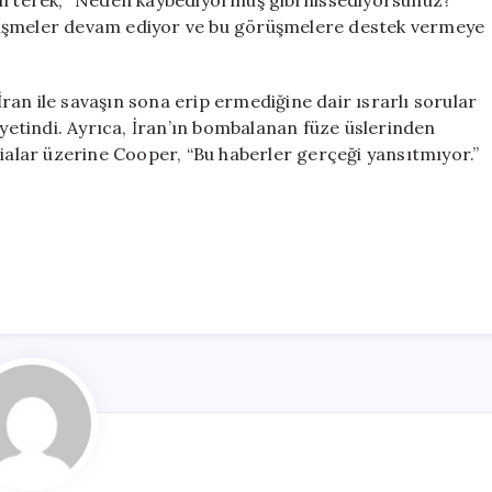
lirterek, “Neden kaybediyormuş gibi hissediyorsunuz?”
rüşmeler devam ediyor ve bu görüşmelere destek vermeye
an ile savaşın sona erip ermediğine dair ısrarlı sorular
 yetindi. Ayrıca, İran’ın bombalanan füze üslerinden
dialar üzerine Cooper, “Bu haberler gerçeği yansıtmıyor.”