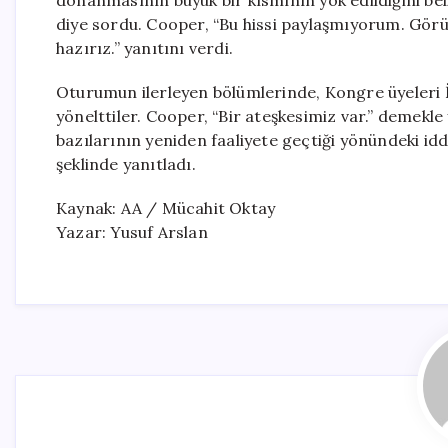
donanmasının büyük bir kısmının yok edildiğini be
diye sordu. Cooper, “Bu hissi paylaşmıyorum. Gö
hazırız.” yanıtını verdi.
Oturumun ilerleyen bölümlerinde, Kongre üyeleri İr
yönelttiler. Cooper, “Bir ateşkesimiz var.” demekle
bazılarının yeniden faaliyete geçtiği yönündeki id
şeklinde yanıtladı.
Kaynak: AA / Mücahit Oktay
Yazar: Yusuf Arslan