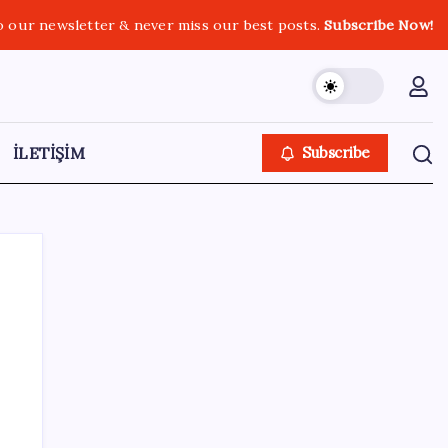
o our newsletter & never miss our best posts.
Subscribe Now!
İLETİŞİM
Subscribe
SON YAZILAR
Merkez Bankası rezervleri 164,4 milyar
dolar oldu