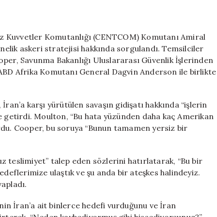
Yönetiminin
İran
Savaşı
Stratejisi
ez Kuvvetler Komutanlığı (CENTCOM) Komutanı Amiral
ABD
lik askeri stratejisi hakkında sorgulandı. Temsilciler
Kongresinde
oper, Savunma Bakanlığı Uluslararası Güvenlik İşlerinden
Tartışıldı
D Afrika Komutanı General Dagvin Anderson ile birlikte
için
n’a karşı yürütülen savaşın gidişatı hakkında “işlerin
le getirdi. Moulton, “Bu hata yüzünden daha kaç Amerikan
ordu. Cooper, bu soruya “Bunun tamamen yersiz bir
 teslimiyet” talep eden sözlerini hatırlatarak, “Bu bir
edeflerimize ulaştık ve şu anda bir ateşkes halindeyiz.
vapladı.
n İran’a ait binlerce hedefi vurduğunu ve İran