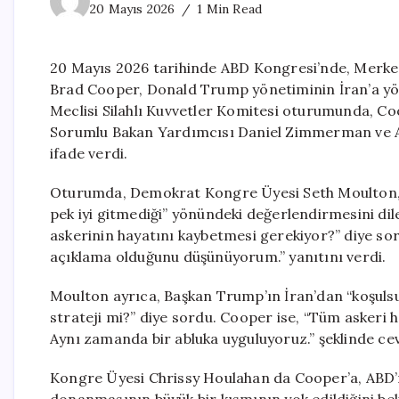
20 Mayıs 2026
1 Min Read
20 Mayıs 2026 tarihinde ABD Kongresi’nde, Merk
Brad Cooper, Donald Trump yönetiminin İran’a yöne
Meclisi Silahlı Kuvvetler Komitesi oturumunda, Co
Sorumlu Bakan Yardımcısı Daniel Zimmerman ve AB
ifade verdi.
Oturumda, Demokrat Kongre Üyesi Seth Moulton, İra
pek iyi gitmediği” yönündeki değerlendirmesini di
askerinin hayatını kaybetmesi gerekiyor?” diye s
açıklama olduğunu düşünüyorum.” yanıtını verdi.
Moulton ayrıca, Başkan Trump’ın İran’dan “koşulsuz
strateji mi?” diye sordu. Cooper ise, “Tüm askeri h
Aynı zamanda bir abluka uyguluyoruz.” şeklinde ce
Kongre Üyesi Chrissy Houlahan da Cooper’a, ABD’ni