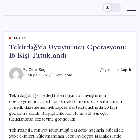
Skip
to
content
EĞITIM
Tekirdağ’da Uyuşturucu Operasyonu:
16 Kişi Tutuklandı
Tekirdağ’da
By
Onur Koç
yorumlar kapalı
Uyuşturucu
15 Mayıs 2026
1 Min Read
Operasyonu:
16
Kişi
Tekirdağ’da gerçekleştirilen büyük bir uyuşturucu
Tutuklandı
operasyonunda, ‘torbacı’ olarak bilinen sokak satıcılarına
için
yönelik düzenlenen helikopter destekli baskında 20 kişi
gözaltına alındı. Bu şüphelilerden 16’sı, adli süreçte
tutuklanarak cezaevine gönderildi.
Tekirdağ İl Emniyet Müdürlüğü Narkotik Suçlarla Mücadele
Şube ekipleri, Süleymanpaşa ilçesi Aydoğdu Mahallesi’nde