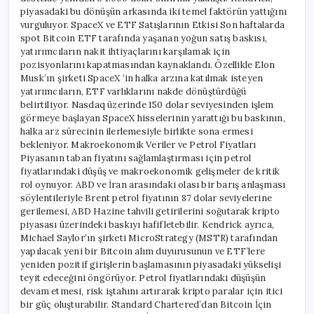
piyasadaki bu dönüşün arkasında iki temel faktörün yattığını
vurguluyor. SpaceX ve ETF Satışlarının Etkisi Son haftalarda
spot Bitcoin ETF tarafında yaşanan yoğun satış baskısı,
yatırımcıların nakit ihtiyaçlarını karşılamak için
pozisyonlarını kapatmasından kaynaklandı. Özellikle Elon
Musk’ın şirketi SpaceX ‘in halka arzına katılmak isteyen
yatırımcıların, ETF varlıklarını nakde dönüştürdüğü
belirtiliyor. Nasdaq üzerinde 150 dolar seviyesinden işlem
görmeye başlayan SpaceX hisselerinin yarattığı bu baskının,
halka arz sürecinin ilerlemesiyle birlikte sona ermesi
bekleniyor. Makroekonomik Veriler ve Petrol Fiyatları
Piyasanın taban fiyatını sağlamlaştırması için petrol
fiyatlarındaki düşüş ve makroekonomik gelişmeler de kritik
rol oynuyor. ABD ve İran arasındaki olası bir barış anlaşması
söylentileriyle Brent petrol fiyatının 87 dolar seviyelerine
gerilemesi, ABD Hazine tahvili getirilerini soğutarak kripto
piyasası üzerindeki baskıyı hafifletebilir. Kendrick ayrıca,
Michael Saylor’ın şirketi MicroStrategy (MSTR) tarafından
yapılacak yeni bir Bitcoin alım duyurusunun ve ETF’lere
yeniden pozitif girişlerin başlamasının piyasadaki yükselişi
teyit edeceğini öngörüyor. Petrol fiyatlarındaki düşüşün
devam etmesi, risk iştahını artırarak kripto paralar için itici
bir güç oluşturabilir. Standard Chartered’dan Bitcoin İçin