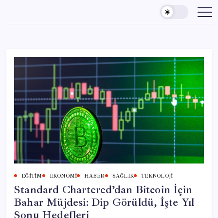
Skip
to
content
EĞITIM
EKONOMI
HABER
SAĞLIK
TEKNOLOJI
Standard Chartered’dan Bitcoin İçin
Bahar Müjdesi: Dip Görüldü, İşte Yıl
Sonu Hedefleri