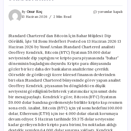
Standard
By
Onur Koç
yorumlar kapalı
Chartered’dan
13 Haziran 2026
2 Min Read
Bitcoin
İçin
Bahar
Standard Chartered’dan Bitcoin İçin Bahar Müjdesi: Dip
Müjdesi:
Görüldü, İşte Yıl Sonu Hedefleri Posted on 13 Haziran 2026 13
Dip
Görüldü,
Haziran 2026 by Yusuf Arslan Standard Chartered analisti
İşte
Geoffrey Kendrick, Bitcoin (BTC) fiyatının 59.000 dolar
Yıl
seviyesinde dip yaptığını ve kripto para piyasasında “bahar”
Sonu
döneminin başladığını duyurdu. Kripto para dünyasında
Hedefleri
gözler bir kez daha dev bankaların analizlerine çevrildi.
için
Görselde de görüleceği üzere küresel finansın devlerinden
biri olan Standard Chartered bünyesinde görev yapan analist
Geoffrey Kendrick, piyasanın bu döngüdeki en düşük
seviyesini gördüğünü belirterek yatırımcılar için umut dolu
bir mesaj paylaştı. Kendrick’e göre, Bitcoin (BTC) fiyatının
59.000 dolar bandına gerilemesiyle birlikte kripto kışı resmen
sona erdi. Analist, Bitcoin (BTC) için yıl sonu hedefini 100.000
dolar, Ethereum (ETH) için ise 4.000 dolar olarak korumaya
devam ediyor. 5 Haziran tarihinde 59.375 dolar seviyesine
kadar gerileyen lider kripto para birimi, bu noktadan aldığı
destekle yeniden 64.000 dolar sınırına yaklaştı. Kendrick,