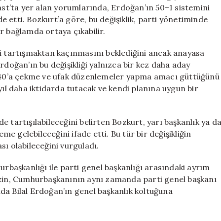
40’a
cast’ta yer alan yorumlarında, Erdoğan’ın 50+1 sistemini
Düşürmeyi
 etti. Bozkurt’a göre, bu değişiklik, parti yönetiminde
Hedefliyor
r bağlamda ortaya çıkabilir.
için
ği tartışmaktan kaçınmasını beklediğini ancak anayasa
rdoğan’ın bu değişikliği yalnızca bir kez daha aday
nı 40’a çekme ve ufak düzenlemeler yapma amacı güttüğünü
yıl daha iktidarda tutacak ve kendi planına uygun bir
 tartışılabileceğini belirten Bozkurt, yarı başkanlık ya d
 gelebileceğini ifade etti. Bu tür bir değişikliğin
sı olabileceğini vurguladı.
urbaşkanlığı ile parti genel başkanlığı arasındaki ayrım
izin, Cumhurbaşkanının aynı zamanda parti genel başkanı
da Bilal Erdoğan’ın genel başkanlık koltuğuna