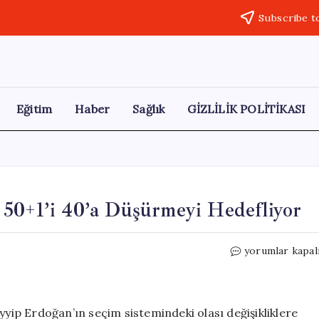
Subscribe t
Eğitim
Haber
Sağlık
GİZLİLİK POLİTİKASI
 50+1’i 40’a Düşürmeyi Hedefliyor
Sedat
yorumlar kapal
Bozkurt:
Erdoğan,
Yüzde
50+1’i
ip Erdoğan’ın seçim sistemindeki olası değişikliklere