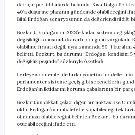
dair çarpıcı iddialarda bulundu. Kısa Dalga Politi
40’a düşürme planının gündemde olabileceğini ifade
Bilal Erdoğan senaryosunun da değerlendirildiği bi
Bozkurt, Erdoğan’ın 2028’e kadar sistem değişikli
değişikliği konusunda kararlı olduğunu vurguladı. E
olabilme fırsatı değil, aynı zamanda 50+1 kuralı
belirtti. Bozkurt, bu durumu “Erdoğan, kendisini 5 
değişiklik peşinde” sözleriyle özetledi.
İlerleyen dönemlerde farklı yönetim modellerinin de
parlamenter sisteme geçiş gibi seçeneklerin gündeme
Erdoğan’ın iktidarını koruma çabalarının bir parça
Bozkurt’un dikkat çekici diğer bir noktası ise Cumh
oldu. Erdoğan’ın muhalefetle yapabileceği tek tav
olmaması olabileceğini belirten Bozkurt, bu durum
oturabileceğini ifade etti.