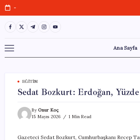
Skip
-
to
content
https://www.facebook.com/
https://twitter.com/
https://t.me/
https://www.instagram.com/
https://youtube.com/
Ana Sayfa
EĞITIM
Sedat Bozkurt: Erdoğan, Yüzde
By
Onur Koç
15 Mayıs 2026
1 Min Read
Gazeteci Sedat Bozkurt, Cumhurbaşkanı Recep Tayy