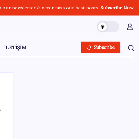
o our newsletter & never miss our best posts.
Subscribe Now!
İLETİŞİM
Subscribe
ı
SON YAZILAR
Halkbank, ikincil halka arz süreci başlattı