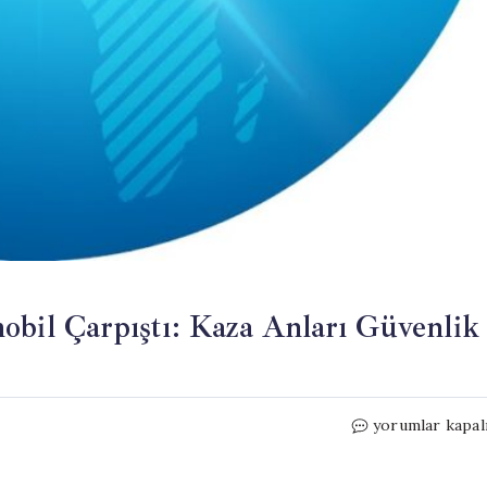
obil Çarpıştı: Kaza Anları Güvenlik
Reyhanlı’da
yorumlar kapal
Motosiklet
ve