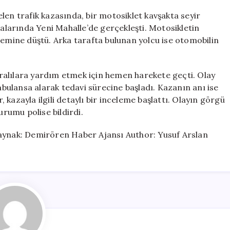
Otomobil
Çarpıştı:
len trafik kazasında, bir motosiklet kavşakta seyir
Kaza
ralarında Yeni Mahalle’de gerçekleşti. Motosikletin
Anları
zemine düştü. Arka tarafta bulunan yolcu ise otomobilin
Güvenlik
Kamerasında
için
ralılara yardım etmek için hemen harekete geçti. Olay
ambulansa alarak tedavi sürecine başladı. Kazanın anı ise
r, kazayla ilgili detaylı bir inceleme başlattı. Olayın görgü
urumu polise bildirdi.
nak: Demirören Haber Ajansı Author: Yusuf Arslan