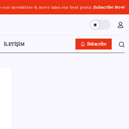
o our newsletter & never miss our best posts.
Subscribe Now!
İLETİŞİM
Subscribe
SON YAZILAR
Merkez Bankası rezervleri 164,4 milyar
dolar oldu