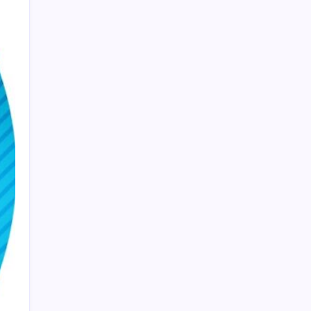
Ekonomide 1987 çöküşü mümkün… Efsane
yatırımcı Michael Burry’den rekor kıran
borsada felaket senaryosu
Altın fiyatları 7 haftanın zirvesinde: Gram,
çeyrek ve Cumhuriyet altını bugün ne kadar
oldu? Güncel altın fiyatları 6 Ağustos 2026
Perşembe…
Xiaomi HyperOS 4 Beta Süreci İçin Tarihler
Sızdırıldı
Telegram Neden App Store’dan Geçici
Olarak Kaldırıldı?
Xbox Game Pass Ağustos 2026 Oyun Listesi
Petrol sert düştü: Hürmüz Boğazı’ndaki
diplomatik umutlar fiyatları etkiledi
iPhone ve Windows Arasında Kopyala
Yapıştır Dönemi Başlıyor
Akademik Araştırmadan Teknoloji Ürününe: