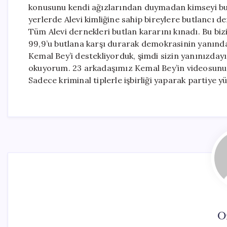
konusunu kendi ağızlarından duymadan kimseyi but
yerlerde Alevi kimliğine sahip bireylere butlancı d
Tüm Alevi dernekleri butlan kararını kınadı. Bu bi
99,9’u butlana karşı durarak demokrasinin yanında 
Kemal Bey’i destekliyorduk, şimdi sizin yanınızda
okuyorum. 23 arkadaşımız Kemal Bey’in videosunu pa
Sadece kriminal tiplerle işbirliği yaparak partiye 
O