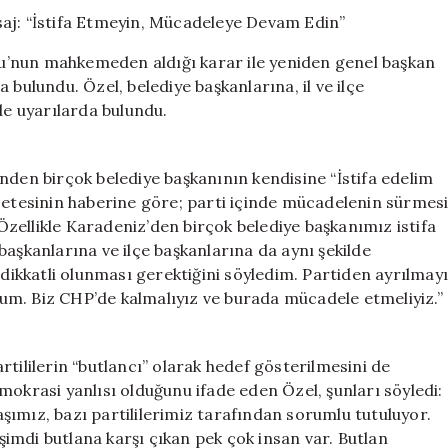
Üyelerine
Önemli
Mesaj:
u’nun mahkemeden aldığı karar ile yeniden genel başkan
“İstifa
 bulundu. Özel, belediye başkanlarına, il ve ilçe
Etmeyin,
de uyarılarda bulundu.
Mücadeleye
Devam
Edin”
için
nden birçok belediye başkanının kendisine “İstifa edelim
azetesinin haberine göre; parti içinde mücadelenin sürmes
“Özellikle Karadeniz’den birçok belediye başkanımız istifa
başkanlarına ve ilçe başkanlarına da aynı şekilde
 dikkatli olunması gerektiğini söyledim. Partiden ayrılmay
um. Biz CHP’de kalmalıyız ve burada mücadele etmeliyiz.”
tililerin “butlancı” olarak hedef gösterilmesini de
mokrasi yanlısı olduğunu ifade eden Özel, şunları söyledi:
ımız, bazı partililerimiz tarafından sorumlu tutuluyor.
imdi butlana karşı çıkan pek çok insan var. Butlan