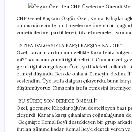
CHP Genel Başkanı Özgür Özel, Kemal Kılıçdaroğl
olması sürecinde parti üyelerine önemli bir çağrıda
yöneticilerine, partililere istifa etmemeleri yönün
“İSTİFA DALGASIYLA KARŞI KARŞIYA KALDIK”
Özel, kararın ardından özellikle Karadeniz bölgesi
mi?” sorusunu yönelttiğini belirtti. Cumhuriyet g
gerektiğini vurgulayan Özel, şu ifadeleri kullandı: 
etmeyi düşündü. Ben de onlara ‘Etmeyin’ dedim. İl 
seslendim. Üye istifa dalgası çıkıyordu, buna karşı
düşünmüyoruz. Kimsenin istifa etmesini istemiyor
“BU SÜREÇ SON DERECE ÖNEMLİ”
Özel, geçmişte Kılıçdaroğlu’nu destekleyen bazı par
eleştirdi. Karara karşı çıkanların çoğunluğunun de
“Geçmişte Kemal Bey’i destekleyen bir grup arkadaş
Butlan gününe kadar Kemal Bey’e destek veren ve ş