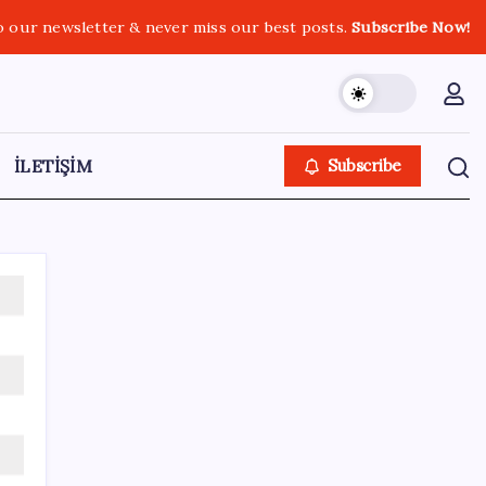
o our newsletter & never miss our best posts.
Subscribe Now!
İLETİŞİM
Subscribe
SON YAZILAR
Ekonomide 1987 çöküşü mümkün… Efsane
yatırımcı Michael Burry’den rekor kıran