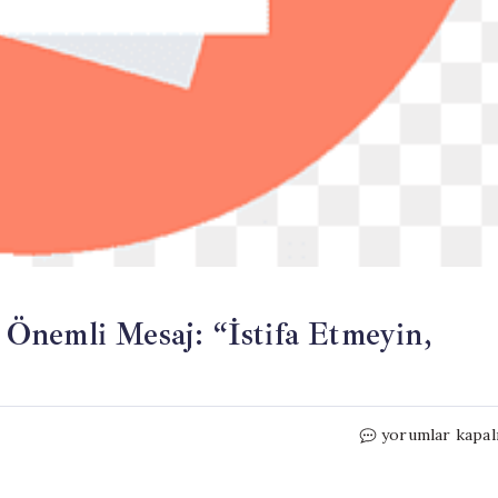
Önemli Mesaj: “İstifa Etmeyin,
Özgür
yorumlar kapal
Özel’den
CHP