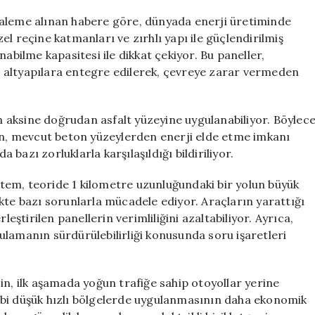
1
Kilometre
kaleme alınan habere göre, dünyada enerji üretiminde
Boyunca
l reçine katmanları ve zırhlı yapı ile güçlendirilmiş
Yenilikçi
abilme kapasitesi ile dikkat çekiyor. Bu paneller,
Panel
cut altyapılara entegre edilerek, çevreye zarar vermeden
Uygulaması
için
in aksine doğrudan asfalt yüzeyine uygulanabiliyor. Böylec
den, mevcut beton yüzeylerden enerji elde etme imkanı
bazı zorluklarla karşılaşıldığı bildiriliyor.
istem, teoride 1 kilometre uzunluğundaki bir yolun büyük
kte bazı sorunlarla mücadele ediyor. Araçların yarattığı
leştirilen panellerin verimliliğini azaltabiliyor. Ayrıca,
lamanın sürdürülebilirliği konusunda soru işaretleri
in, ilk aşamada yoğun trafiğe sahip otoyollar yerine
 gibi düşük hızlı bölgelerde uygulanmasının daha ekonomik