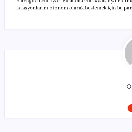
olacağını belirtiyor. Bu alanlarda, sokak aydınlatmal
istasyonlarını otonom olarak beslemek için bu pane
O