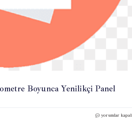
lometre Boyunca Yenilikçi Panel
Otoyollara
yorumlar kapal
Güneş
Enerjisi: