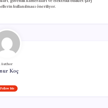
arı, güvenlik kameraları ve elektrikli bisiklet şarj
llerin kullanılması öneriliyor.
Author
nur Koç
Follow Me