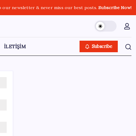
o our newsletter & never miss our best posts.
Subscribe Now!
İLETİŞİM
Subscribe
SON YAZILAR
Merkez Bankası rezervleri 164,4 milyar
dolar oldu