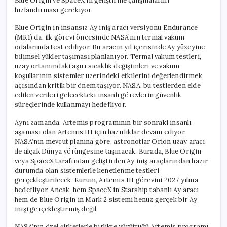
Blue Origin ve SpaceX’in geliştirme çalışmalarını
hızlandırması gerekiyor.
Blue Origin’in insansız Ay iniş aracı versiyonu Endurance
(MK1) da, ilk görevi öncesinde NASA’nın termal vakum
odalarında test ediliyor. Bu aracın yıl içerisinde Ay yüzeyine
bilimsel yükler taşıması planlanıyor. Termal vakum testleri,
uzay ortamındaki aşırı sıcaklık değişimleri ve vakum
koşullarının sistemler üzerindeki etkilerini değerlendirmek
açısından kritik bir önem taşıyor. NASA, bu testlerden elde
edilen verileri gelecekteki insanlı görevlerin güvenlik
süreçlerinde kullanmayı hedefliyor.
Aynı zamanda, Artemis programının bir sonraki insanlı
aşaması olan Artemis III için hazırlıklar devam ediyor.
NASA’nın mevcut planına göre, astronotlar Orion uzay aracı
ile alçak Dünya yörüngesine taşınacak. Burada, Blue Origin
veya SpaceX tarafından geliştirilen Ay iniş araçlarından hazır
durumda olan sistemlerle kenetlenme testleri
gerçekleştirilecek. Kurum, Artemis III görevini 2027 yılına
hedefliyor. Ancak, hem SpaceX’in Starship tabanlı Ay aracı
hem de Blue Origin’in Mark 2 sistemi henüz gerçek bir Ay
inişi gerçekleştirmiş değil.
NASA’nın özel şirketlerle birlikte yürüttüğü Artemis programı,