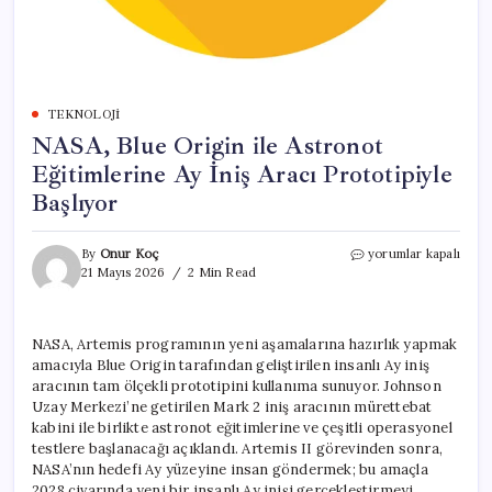
TEKNOLOJI
NASA, Blue Origin ile Astronot
Eğitimlerine Ay İniş Aracı Prototipiyle
Başlıyor
NASA,
By
Onur Koç
yorumlar kapalı
Blue
21 Mayıs 2026
2 Min Read
Origin
ile
Astronot
NASA, Artemis programının yeni aşamalarına hazırlık yapmak
Eğitimlerine
amacıyla Blue Origin tarafından geliştirilen insanlı Ay iniş
Ay
İniş
aracının tam ölçekli prototipini kullanıma sunuyor. Johnson
Aracı
Uzay Merkezi’ne getirilen Mark 2 iniş aracının mürettebat
Prototipiyle
kabini ile birlikte astronot eğitimlerine ve çeşitli operasyonel
Başlıyor
testlere başlanacağı açıklandı. Artemis II görevinden sonra,
için
NASA’nın hedefi Ay yüzeyine insan göndermek; bu amaçla
2028 civarında yeni bir insanlı Ay inişi gerçekleştirmeyi