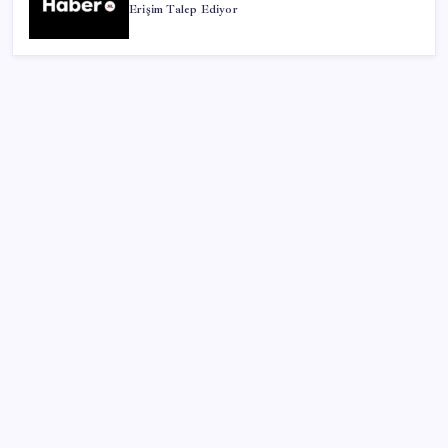
Erişim Talep Ediyor
SON YAZILAR
Halkbank, ikincil halka arz süreci başlattı
ROKETSAN’dan MSB’ye TAYFUN Fırlatma Aracı
Teslimatı
Erdoğan’dan ‘Mekke Ortak Savunma Anlaşması’
açıklaması: ‘Hiçbir ülkeyi hedef almıyor’
Google Maps’e büyük değişiklik: Oteli bulacak, yemeği