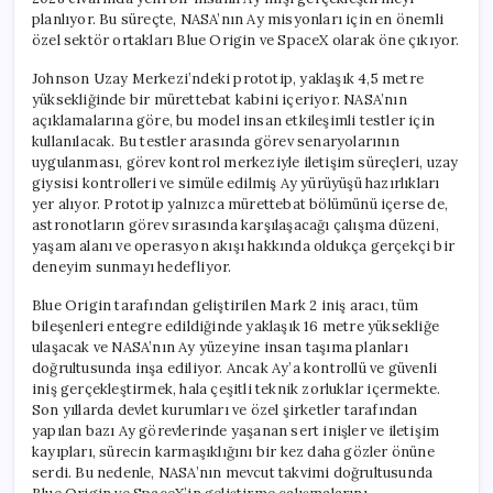
planlıyor. Bu süreçte, NASA’nın Ay misyonları için en önemli
özel sektör ortakları Blue Origin ve SpaceX olarak öne çıkıyor.
Johnson Uzay Merkezi’ndeki prototip, yaklaşık 4,5 metre
yüksekliğinde bir mürettebat kabini içeriyor. NASA’nın
açıklamalarına göre, bu model insan etkileşimli testler için
kullanılacak. Bu testler arasında görev senaryolarının
uygulanması, görev kontrol merkeziyle iletişim süreçleri, uzay
giysisi kontrolleri ve simüle edilmiş Ay yürüyüşü hazırlıkları
yer alıyor. Prototip yalnızca mürettebat bölümünü içerse de,
astronotların görev sırasında karşılaşacağı çalışma düzeni,
yaşam alanı ve operasyon akışı hakkında oldukça gerçekçi bir
deneyim sunmayı hedefliyor.
Blue Origin tarafından geliştirilen Mark 2 iniş aracı, tüm
bileşenleri entegre edildiğinde yaklaşık 16 metre yüksekliğe
ulaşacak ve NASA’nın Ay yüzeyine insan taşıma planları
doğrultusunda inşa ediliyor. Ancak Ay’a kontrollü ve güvenli
iniş gerçekleştirmek, hala çeşitli teknik zorluklar içermekte.
Son yıllarda devlet kurumları ve özel şirketler tarafından
yapılan bazı Ay görevlerinde yaşanan sert inişler ve iletişim
kayıpları, sürecin karmaşıklığını bir kez daha gözler önüne
serdi. Bu nedenle, NASA’nın mevcut takvimi doğrultusunda