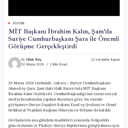
EĞITIM
MİT Başkanı İbrahim Kalın, Şam’da
Suriye Cumhurbaşkanı Şara ile Önemli
Görüşme Gerçekleştirdi
MİT
By
Onur Koç
yorumlar kapalı
Başkanı
20 Mayıs 2026
1 Min Read
İbrahim
Kalın,
Şam’da
20 Mayıs 2026 tarihinde, Ankara – Suriye Cumhurbaşkanı
Suriye
Ahmed eş-Şara, Şam’daki Halk Sarayı’nda MİT Başkanı
Cumhurbaşkanı
Şara
İbrahim Kalın’ı kabul etti. Cumhurbaşkanlığı’nın resmi sosyal
ile
medya hesabından yapılan duyuruya göre, bu önemli
Önemli
görüşmeye Suriye Dışişleri Bakanı Esad eş-Şeybani ve Genel
Görüşme
İstihbarat Teşkilatı Başkanı Hüseyin es-Selame de katıldı.
Gerçekleştirdi
için
Görüşmenin ana gündem maddeleri arasında, bölgedeki
güncel durum ve Türkiye-Suriye ilişkilerinin geliştirilmesi için