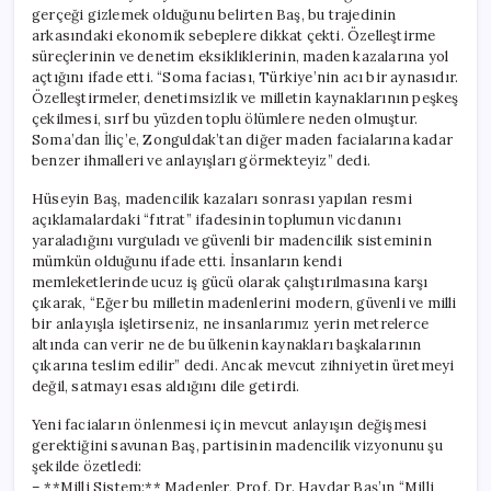
gerçeği gizlemek olduğunu belirten Baş, bu trajedinin
arkasındaki ekonomik sebeplere dikkat çekti. Özelleştirme
süreçlerinin ve denetim eksikliklerinin, maden kazalarına yol
açtığını ifade etti. “Soma faciası, Türkiye’nin acı bir aynasıdır.
Özelleştirmeler, denetimsizlik ve milletin kaynaklarının peşkeş
çekilmesi, sırf bu yüzden toplu ölümlere neden olmuştur.
Soma’dan İliç’e, Zonguldak’tan diğer maden facialarına kadar
benzer ihmalleri ve anlayışları görmekteyiz” dedi.
Hüseyin Baş, madencilik kazaları sonrası yapılan resmi
açıklamalardaki “fıtrat” ifadesinin toplumun vicdanını
yaraladığını vurguladı ve güvenli bir madencilik sisteminin
mümkün olduğunu ifade etti. İnsanların kendi
memleketlerinde ucuz iş gücü olarak çalıştırılmasına karşı
çıkarak, “Eğer bu milletin madenlerini modern, güvenli ve milli
bir anlayışla işletirseniz, ne insanlarımız yerin metrelerce
altında can verir ne de bu ülkenin kaynakları başkalarının
çıkarına teslim edilir” dedi. Ancak mevcut zihniyetin üretmeyi
değil, satmayı esas aldığını dile getirdi.
Yeni faciaların önlenmesi için mevcut anlayışın değişmesi
gerektiğini savunan Baş, partisinin madencilik vizyonunu şu
şekilde özetledi:
– **Milli Sistem:** Madenler, Prof. Dr. Haydar Baş’ın “Milli