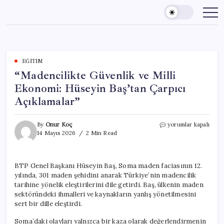
Skip
to
content
EĞITIM
“Madencilikte Güvenlik ve Milli
Ekonomi: Hüseyin Baş’tan Çarpıcı
Açıklamalar”
“Madencilikte
By
Onur Koç
yorumlar kapalı
Güvenlik
14 Mayıs 2026
2 Min Read
ve
Milli
Ekonomi:
BTP Genel Başkanı Hüseyin Baş, Soma maden faciasının 12.
Hüseyin
yılında, 301 maden şehidini anarak Türkiye’nin madencilik
Baş’tan
Çarpıcı
tarihine yönelik eleştirilerini dile getirdi. Baş, ülkenin maden
Açıklamalar”
sektöründeki ihmalleri ve kaynakların yanlış yönetilmesini
için
sert bir dille eleştirdi.
Soma’daki olayları yalnızca bir kaza olarak değerlendirmenin