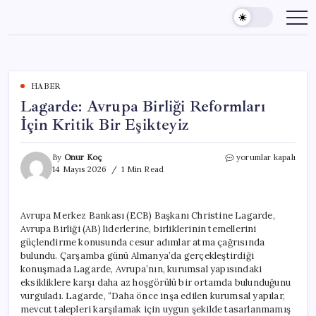
Skip
to
content
HABER
Lagarde: Avrupa Birliği Reformları
İçin Kritik Bir Eşikteyiz
Lagarde:
By
Onur Koç
yorumlar kapalı
Avrupa
14 Mayıs 2026
1 Min Read
Birliği
Reformları
İçin
Avrupa Merkez Bankası (ECB) Başkanı Christine Lagarde,
Kritik
Avrupa Birliği (AB) liderlerine, birliklerinin temellerini
Bir
Eşikteyiz
güçlendirme konusunda cesur adımlar atma çağrısında
için
bulundu. Çarşamba günü Almanya’da gerçekleştirdiği
konuşmada Lagarde, Avrupa’nın, kurumsal yapısındaki
eksikliklere karşı daha az hoşgörülü bir ortamda bulunduğunu
vurguladı. Lagarde, “Daha önce inşa edilen kurumsal yapılar,
mevcut talepleri karşılamak için uygun şekilde tasarlanmamış