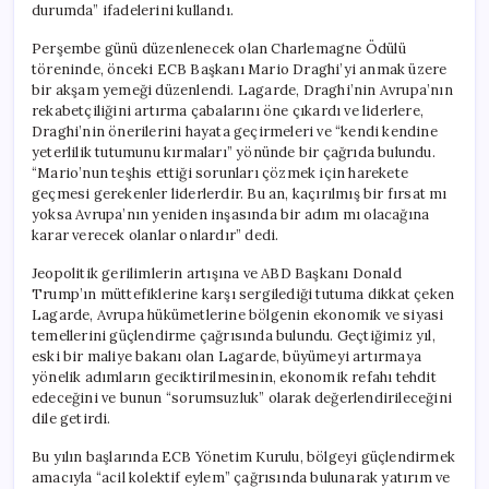
durumda” ifadelerini kullandı.
Perşembe günü düzenlenecek olan Charlemagne Ödülü
töreninde, önceki ECB Başkanı Mario Draghi’yi anmak üzere
bir akşam yemeği düzenlendi. Lagarde, Draghi’nin Avrupa’nın
rekabetçiliğini artırma çabalarını öne çıkardı ve liderlere,
Draghi’nin önerilerini hayata geçirmeleri ve “kendi kendine
yeterlilik tutumunu kırmaları” yönünde bir çağrıda bulundu.
“Mario’nun teşhis ettiği sorunları çözmek için harekete
geçmesi gerekenler liderlerdir. Bu an, kaçırılmış bir fırsat mı
yoksa Avrupa’nın yeniden inşasında bir adım mı olacağına
karar verecek olanlar onlardır” dedi.
Jeopolitik gerilimlerin artışına ve ABD Başkanı Donald
Trump’ın müttefiklerine karşı sergilediği tutuma dikkat çeken
Lagarde, Avrupa hükümetlerine bölgenin ekonomik ve siyasi
temellerini güçlendirme çağrısında bulundu. Geçtiğimiz yıl,
eski bir maliye bakanı olan Lagarde, büyümeyi artırmaya
yönelik adımların geciktirilmesinin, ekonomik refahı tehdit
edeceğini ve bunun “sorumsuzluk” olarak değerlendirileceğini
dile getirdi.
Bu yılın başlarında ECB Yönetim Kurulu, bölgeyi güçlendirmek
amacıyla “acil kolektif eylem” çağrısında bulunarak yatırım ve