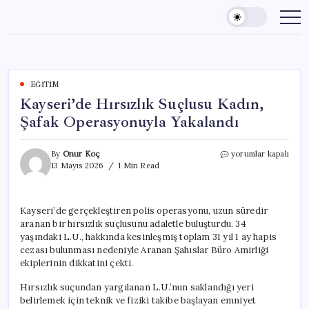
Skip
to
content
EĞITIM
Kayseri’de Hırsızlık Suçlusu Kadın,
Şafak Operasyonuyla Yakalandı
Kayseri’de
By
Onur Koç
yorumlar kapalı
Hırsızlık
13 Mayıs 2026
1 Min Read
Suçlusu
Kadın,
Şafak
Kayseri’de gerçekleştiren polis operasyonu, uzun süredir
Operasyonuyla
aranan bir hırsızlık suçlusunu adaletle buluşturdu. 34
Yakalandı
için
yaşındaki L.U., hakkında kesinleşmiş toplam 31 yıl 1 ay hapis
cezası bulunması nedeniyle Aranan Şahıslar Büro Amirliği
ekiplerinin dikkatini çekti.
Hırsızlık suçundan yargılanan L.U.’nun saklandığı yeri
belirlemek için teknik ve fiziki takibe başlayan emniyet