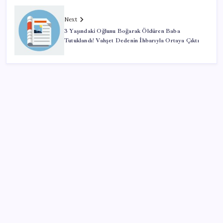
Next
3 Yaşındaki Oğlunu Boğarak Öldüren Baba
Tutuklandı! Vahşet Dedenin İhbarıyla Ortaya Çıktı
SON YAZILAR
Halkbank, ikincil halka arz süreci başlattı
ROKETSAN’dan MSB’ye TAYFUN Fırlatma Aracı
Teslimatı