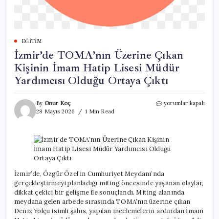
EĞITIM
İzmir’de TOMA’nın Üzerine Çıkan
Kişinin İmam Hatip Lisesi Müdür
Yardımcısı Olduğu Ortaya Çıktı
İzmir’de
By
Onur Koç
yorumlar kapalı
TOMA’nın
28 Mayıs 2026
1 Min Read
Üzerine
Çıkan
Kişinin
İmam
Hatip
Lisesi
Müdür
İzmir’de, Özgür Özel’in Cumhuriyet Meydanı’nda
Yardımcısı
gerçekleştirmeyi planladığı miting öncesinde yaşanan olaylar,
Olduğu
dikkat çekici bir gelişme ile sonuçlandı. Miting alanında
Ortaya
meydana gelen arbede sırasında TOMA’nın üzerine çıkan
Çıktı
Deniz Yolçu isimli şahıs, yapılan incelemelerin ardından İmam
için