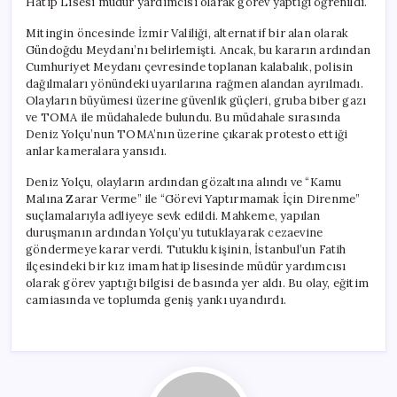
Hatip Lisesi müdür yardımcısı olarak görev yaptığı öğrenildi.
Mitingin öncesinde İzmir Valiliği, alternatif bir alan olarak
Gündoğdu Meydanı’nı belirlemişti. Ancak, bu kararın ardından
Cumhuriyet Meydanı çevresinde toplanan kalabalık, polisin
dağılmaları yönündeki uyarılarına rağmen alandan ayrılmadı.
Olayların büyümesi üzerine güvenlik güçleri, gruba biber gazı
ve TOMA ile müdahalede bulundu. Bu müdahale sırasında
Deniz Yolçu’nun TOMA’nın üzerine çıkarak protesto ettiği
anlar kameralara yansıdı.
Deniz Yolçu, olayların ardından gözaltına alındı ve “Kamu
Malına Zarar Verme” ile “Görevi Yaptırmamak İçin Direnme”
suçlamalarıyla adliyeye sevk edildi. Mahkeme, yapılan
duruşmanın ardından Yolçu’yu tutuklayarak cezaevine
göndermeye karar verdi. Tutuklu kişinin, İstanbul’un Fatih
ilçesindeki bir kız imam hatip lisesinde müdür yardımcısı
olarak görev yaptığı bilgisi de basında yer aldı. Bu olay, eğitim
camiasında ve toplumda geniş yankı uyandırdı.