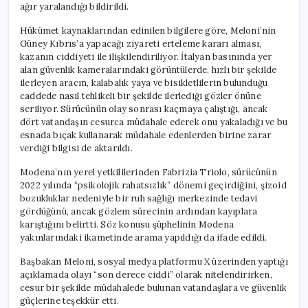
ağır yaralandığı bildirildi.
Hükümet kaynaklarından edinilen bilgilere göre, Meloni’nin
Güney Kıbrıs’a yapacağı ziyareti erteleme kararı alması,
kazanın ciddiyeti ile ilişkilendiriliyor. İtalyan basınında yer
alan güvenlik kameralarındaki görüntülerde, hızlı bir şekilde
ilerleyen aracın, kalabalık yaya ve bisikletlilerin bulunduğu
caddede nasıl tehlikeli bir şekilde ilerlediği gözler önüne
seriliyor. Sürücünün olay sonrası kaçmaya çalıştığı, ancak
dört vatandaşın cesurca müdahale ederek onu yakaladığı ve bu
esnada bıçak kullanarak müdahale edenlerden birine zarar
verdiği bilgisi de aktarıldı.
Modena’nın yerel yetkililerinden Fabrizia Triolo, sürücünün
2022 yılında “psikolojik rahatsızlık” dönemi geçirdiğini, şizoid
bozukluklar nedeniyle bir ruh sağlığı merkezinde tedavi
gördüğünü, ancak gözlem sürecinin ardından kayıplara
karıştığını belirtti. Söz konusu şüphelinin Modena
yakınlarındaki ikametinde arama yapıldığı da ifade edildi.
Başbakan Meloni, sosyal medya platformu X üzerinden yaptığı
açıklamada olayı “son derece ciddi” olarak nitelendirirken,
cesur bir şekilde müdahalede bulunan vatandaşlara ve güvenlik
güçlerine teşekkür etti.