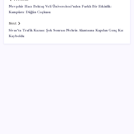
Nevşehir Hacı Bektaş Veli Üniversitesi’nden Farklı Bir Etkinlik:
Kampüste Düğün Coşkusu
Next
Sivas’ta Trafik Kazası: Şok Sonrası Nehrin Akıntısına Kapılan Genç Kız
Kayboldu
SON YAZILAR
Altında yükseliş serisi bozuldu: Frene basıldı!
Halkbank, ikincil halka arz süreci başlattı
ROKETSAN’dan MSB’ye TAYFUN Fırlatma Aracı