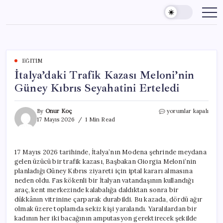
Skip
to
content
EĞITIM
İtalya’daki Trafik Kazası Meloni’nin
Güney Kıbrıs Seyahatini Erteledi
İtalya’daki
By
Onur Koç
yorumlar kapalı
Trafik
17 Mayıs 2026
1 Min Read
Kazası
Meloni’nin
Güney
17 Mayıs 2026 tarihinde, İtalya’nın Modena şehrinde meydana
Kıbrıs
gelen üzücü bir trafik kazası, Başbakan Giorgia Meloni’nin
Seyahatini
Erteledi
planladığı Güney Kıbrıs ziyareti için iptal kararı almasına
için
neden oldu. Fas kökenli bir İtalyan vatandaşının kullandığı
araç, kent merkezinde kalabalığa daldıktan sonra bir
dükkânın vitrinine çarparak durabildi. Bu kazada, dördü ağır
olmak üzere toplamda sekiz kişi yaralandı. Yaralılardan bir
kadının her iki bacağının amputasyon gerektirecek şekilde