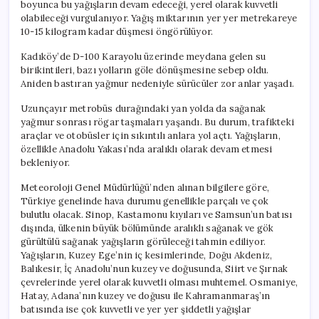
boyunca bu yağışların devam edeceği, yerel olarak kuvvetli
olabileceği vurgulanıyor. Yağış miktarının yer yer metrekareye
10-15 kilogram kadar düşmesi öngörülüyor.
Kadıköy’de D-100 Karayolu üzerinde meydana gelen su
birikintileri, bazı yolların göle dönüşmesine sebep oldu.
Aniden bastıran yağmur nedeniyle sürücüler zor anlar yaşadı.
Uzunçayır metrobüs durağındaki yan yolda da sağanak
yağmur sonrası rögar taşmaları yaşandı. Bu durum, trafikteki
araçlar ve otobüsler için sıkıntılı anlara yol açtı. Yağışların,
özellikle Anadolu Yakası’nda aralıklı olarak devam etmesi
bekleniyor.
Meteoroloji Genel Müdürlüğü’nden alınan bilgilere göre,
Türkiye genelinde hava durumu genellikle parçalı ve çok
bulutlu olacak. Sinop, Kastamonu kıyıları ve Samsun’un batısı
dışında, ülkenin büyük bölümünde aralıklı sağanak ve gök
gürültülü sağanak yağışların görüleceği tahmin ediliyor.
Yağışların, Kuzey Ege’nin iç kesimlerinde, Doğu Akdeniz,
Balıkesir, İç Anadolu’nun kuzey ve doğusunda, Siirt ve Şırnak
çevrelerinde yerel olarak kuvvetli olması muhtemel. Osmaniye,
Hatay, Adana’nın kuzey ve doğusu ile Kahramanmaraş’ın
batısında ise çok kuvvetli ve yer yer şiddetli yağışlar