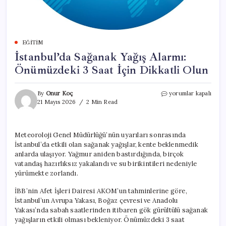
EĞITIM
İstanbul’da Sağanak Yağış Alarmı:
Önümüzdeki 3 Saat İçin Dikkatli Olun
İstanbul’da
By
Onur Koç
yorumlar kapalı
Sağanak
21 Mayıs 2026
2 Min Read
Yağış
Alarmı:
Önümüzdeki
Meteoroloji Genel Müdürlüğü’nün uyarıları sonrasında
3
İstanbul’da etkili olan sağanak yağışlar, kente beklenmedik
Saat
İçin
anlarda ulaşıyor. Yağmur aniden bastırdığında, birçok
Dikkatli
vatandaş hazırlıksız yakalandı ve su birikintileri nedeniyle
Olun
yürümekte zorlandı.
için
İBB’nin Afet İşleri Dairesi AKOM’un tahminlerine göre,
İstanbul’un Avrupa Yakası, Boğaz çevresi ve Anadolu
Yakası’nda sabah saatlerinden itibaren gök gürültülü sağanak
yağışların etkili olması bekleniyor. Önümüzdeki 3 saat