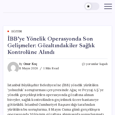
Skip
to
content
EĞITIM
İBB’ye Yönelik Operasyonda Son
Gelişmeler: Gözaltındakiler Sağlık
Kontrolüne Alındı
İBB’ye
By
Onur Koç
yorumlar kapalı
Yönelik
11 Mayıs 2026
1 Min Read
Operasyonda
Son
Gelişmeler:
İstanbul Büyükşehir Belediyesi’ne (İBB) yönelik yürütülen
Gözaltındakiler
‘yolsuzluk’ soruşturması çerçevesinde Ağaç ve Peyzaj A.Ş.’ye
Sağlık
Kontrolüne
yönelik gerçekleştirilen operasyonda gözaltına alınan
Alındı
bireyler, sağlık kontrolünden geçirilmek üzere hastaneye
için
götürüldü. İstanbul Cumhuriyet Başsavcılığı tarafından
yürütülen bu soruşturma, 8 Mayıs Cuma günü gerçekleşen
operasyonda 30 kişinin gözaltına alınmasıyla sonuçlanmıştı.