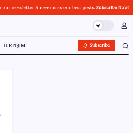
o our newsletter & never miss our best posts.
Subscribe Now!
İLETİŞİM
Subscribe
SON YAZILAR
ı
Merkez Bankası rezervleri 164,4 milyar
dolar oldu