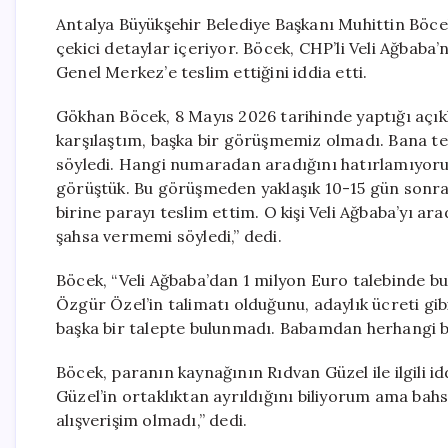
Antalya Büyükşehir Belediye Başkanı Muhittin Böcek
çekici detaylar içeriyor. Böcek, CHP’li Veli Ağbaba’
Genel Merkez’e teslim ettiğini iddia etti.
Gökhan Böcek, 8 Mayıs 2026 tarihinde yaptığı açık
karşılaştım, başka bir görüşmemiz olmadı. Bana te
söyledi. Hangi numaradan aradığını hatırlamıyo
görüştük. Bu görüşmeden yaklaşık 10-15 gün sonra
birine parayı teslim ettim. O kişi Veli Ağbaba’yı ar
şahsa vermemi söyledi,” dedi.
Böcek, “Veli Ağbaba’dan 1 milyon Euro talebinde bul
Özgür Özel’in talimatı olduğunu, adaylık ücreti gi
başka bir talepte bulunmadı. Babamdan herhangi bi
Böcek, paranın kaynağının Rıdvan Güzel ile ilgili 
Güzel’in ortaklıktan ayrıldığını biliyorum ama bahs
alışverişim olmadı,” dedi.