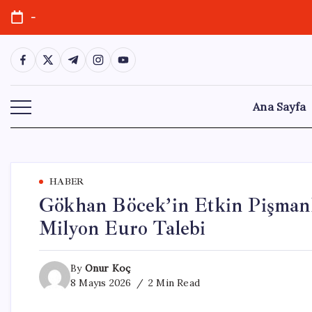
Skip
-
to
content
https://www.facebook.com/
https://twitter.com/
https://t.me/
https://www.instagram.com/
https://youtube.com/
Ana Sayfa
HABER
Gökhan Böcek’in Etkin Pişmanlı
Milyon Euro Talebi
By
Onur Koç
8 Mayıs 2026
2 Min Read