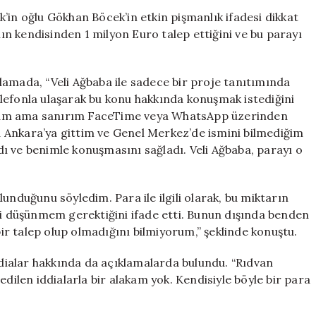
Açıklaması:
’in oğlu Gökhan Böcek’in etkin pişmanlık ifadesi dikkat
Veli
nın kendisinden 1 milyon Euro talep ettiğini ve bu parayı
Ağbaba’nın
1
Milyon
lamada, “Veli Ağbaba ile sadece bir proje tanıtımında
Euro
lefonla ulaşarak bu konu hakkında konuşmak istediğini
Talebi
rum ama sanırım FaceTime veya WhatsApp üzerinden
için
 Ankara’ya gittim ve Genel Merkez’de ismini bilmediğim
adı ve benimle konuşmasını sağladı. Veli Ağbaba, parayı o
unduğunu söyledim. Para ile ilgili olarak, bu miktarın
bi düşünmem gerektiğini ifade etti. Bunun dışında benden
r talep olup olmadığını bilmiyorum,” şeklinde konuştu.
iddialar hakkında da açıklamalarda bulundu. “Rıdvan
edilen iddialarla bir alakam yok. Kendisiyle böyle bir para