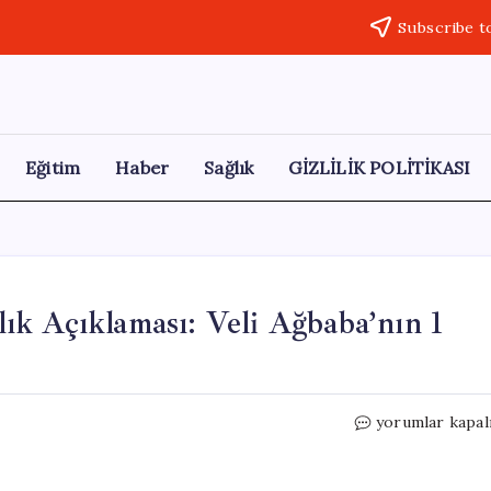
Subscribe t
Eğitim
Haber
Sağlık
GİZLİLİK POLİTİKASI
k Açıklaması: Veli Ağbaba’nın 1
Gökhan
yorumlar kapal
Böcek’in
Etkin
Pişmanlık