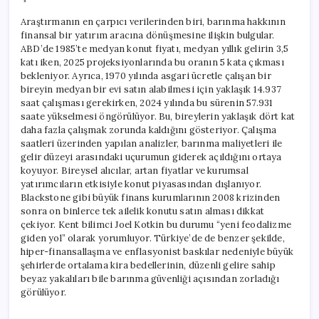
Araştırmanın en çarpıcı verilerinden biri, barınma hakkının
finansal bir yatırım aracına dönüşmesine ilişkin bulgular.
ABD’de 1985’te medyan konut fiyatı, medyan yıllık gelirin 3,5
katı iken, 2025 projeksiyonlarında bu oranın 5 kata çıkması
bekleniyor. Ayrıca, 1970 yılında asgari ücretle çalışan bir
bireyin medyan bir evi satın alabilmesi için yaklaşık 14.937
saat çalışması gerekirken, 2024 yılında bu sürenin 57.931
saate yükselmesi öngörülüyor. Bu, bireylerin yaklaşık dört kat
daha fazla çalışmak zorunda kaldığını gösteriyor. Çalışma
saatleri üzerinden yapılan analizler, barınma maliyetleri ile
gelir düzeyi arasındaki uçurumun giderek açıldığını ortaya
koyuyor. Bireysel alıcılar, artan fiyatlar ve kurumsal
yatırımcıların etkisiyle konut piyasasından dışlanıyor.
Blackstone gibi büyük finans kurumlarının 2008 krizinden
sonra on binlerce tek ailelik konutu satın alması dikkat
çekiyor. Kent bilimci Joel Kotkin bu durumu “yeni feodalizme
giden yol” olarak yorumluyor. Türkiye’de de benzer şekilde,
hiper-finansallaşma ve enflasyonist baskılar nedeniyle büyük
şehirlerde ortalama kira bedellerinin, düzenli gelire sahip
beyaz yakalıları bile barınma güvenliği açısından zorladığı
görülüyor.