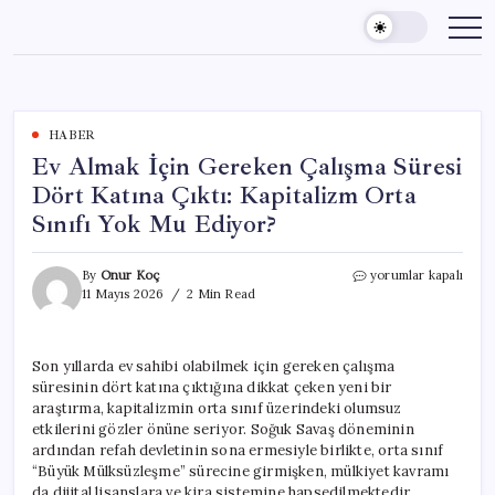
Skip
to
content
HABER
Ev Almak İçin Gereken Çalışma Süresi
Dört Katına Çıktı: Kapitalizm Orta
Sınıfı Yok Mu Ediyor?
Ev
By
Onur Koç
yorumlar kapalı
Almak
11 Mayıs 2026
2 Min Read
İçin
Gereken
Çalışma
Son yıllarda ev sahibi olabilmek için gereken çalışma
Süresi
süresinin dört katına çıktığına dikkat çeken yeni bir
Dört
Katına
araştırma, kapitalizmin orta sınıf üzerindeki olumsuz
Çıktı:
etkilerini gözler önüne seriyor. Soğuk Savaş döneminin
Kapitalizm
ardından refah devletinin sona ermesiyle birlikte, orta sınıf
Orta
“Büyük Mülksüzleşme” sürecine girmişken, mülkiyet kavramı
Sınıfı
da dijital lisanslara ve kira sistemine hapsedilmektedir.