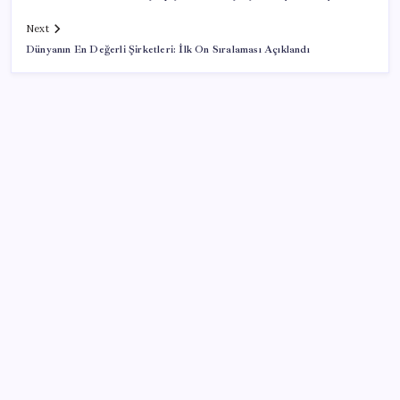
Next
Dünyanın En Değerli Şirketleri: İlk On Sıralaması Açıklandı
SON YAZILAR
Halkbank, ikincil halka arz süreci başlattı
ROKETSAN’dan MSB’ye TAYFUN Fırlatma Aracı
Teslimatı
Erdoğan’dan ‘Mekke Ortak Savunma Anlaşması’
açıklaması: ‘Hiçbir ülkeyi hedef almıyor’