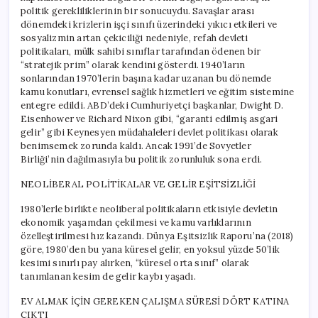
politik gerekliliklerinin bir sonucuydu. Savaşlar arası
dönemdeki krizlerin işçi sınıfı üzerindeki yıkıcı etkileri ve
sosyalizmin artan çekiciliği nedeniyle, refah devleti
politikaları, mülk sahibi sınıflar tarafından ödenen bir
“stratejik prim” olarak kendini gösterdi. 1940’ların
sonlarından 1970’lerin başına kadar uzanan bu dönemde
kamu konutları, evrensel sağlık hizmetleri ve eğitim sistemine
entegre edildi. ABD’deki Cumhuriyetçi başkanlar, Dwight D.
Eisenhower ve Richard Nixon gibi, “garanti edilmiş asgari
gelir” gibi Keynesyen müdahaleleri devlet politikası olarak
benimsemek zorunda kaldı. Ancak 1991’de Sovyetler
Birliği’nin dağılmasıyla bu politik zorunluluk sona erdi.
NEOLİBERAL POLİTİKALAR VE GELİR EŞİTSİZLİĞİ
1980’lerle birlikte neoliberal politikaların etkisiyle devletin
ekonomik yaşamdan çekilmesi ve kamu varlıklarının
özelleştirilmesi hız kazandı. Dünya Eşitsizlik Raporu’na (2018)
göre, 1980’den bu yana küresel gelir, en yoksul yüzde 50’lik
kesimi sınırlı pay alırken, “küresel orta sınıf” olarak
tanımlanan kesim de gelir kaybı yaşadı.
EV ALMAK İÇİN GEREKEN ÇALIŞMA SÜRESİ DÖRT KATINA
ÇIKTI