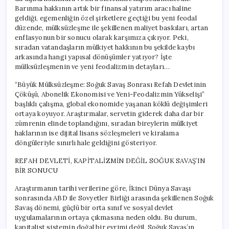
Yok
Barınma hakkının artık bir finansal yatırım aracı haline
Mu
geldiği, egemenliğin özel şirketlere geçtiği bu yeni feodal
Ediyor?
düzende, mülksüzleşme ile şekillenen maliyet baskıları, artan
için
enflasyonun bir sonucu olarak karşımıza çıkıyor. Peki,
sıradan vatandaşların mülkiyet hakkının bu şekilde kaybı
arkasında hangi yapısal dönüşümler yatıyor? İşte
mülksüzleşmenin ve yeni feodalizmin detayları…
“Büyük Mülksüzleşme: Soğuk Savaş Sonrası Refah Devletinin
Çöküşü, Abonelik Ekonomisi ve Yeni-Feodalizmin Yükselişi”
başlıklı çalışma, global ekonomide yaşanan köklü değişimleri
ortaya koyuyor. Araştırmalar, servetin giderek daha dar bir
zümrenin elinde toplandığını, sıradan bireylerin mülkiyet
haklarının ise dijital lisans sözleşmeleri ve kiralama
döngüleriyle sınırlı hale geldiğini gösteriyor.
REFAH DEVLETİ, KAPİTALİZMİN DEĞİL SOĞUK SAVAŞ’IN
BİR SONUCU
Araştırmanın tarihi verilerine göre, İkinci Dünya Savaşı
sonrasında ABD ile Sovyetler Birliği arasında şekillenen Soğuk
Savaş dönemi, güçlü bir orta sınıf ve sosyal devlet
uygulamalarının ortaya çıkmasına neden oldu. Bu durum,
kapitalist sistemin doğal bir evrimi değil, Soğuk Savaş’ın