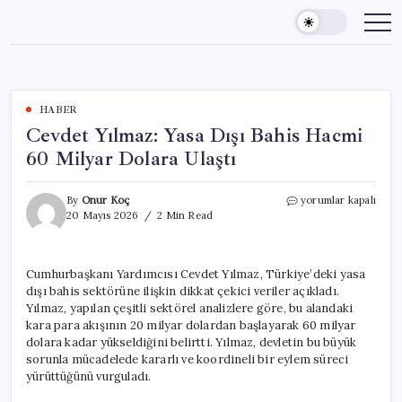
Skip
to
content
HABER
Cevdet Yılmaz: Yasa Dışı Bahis Hacmi
60 Milyar Dolara Ulaştı
Cevdet
By
Onur Koç
yorumlar kapalı
Yılmaz:
20 Mayıs 2026
2 Min Read
Yasa
Dışı
Bahis
Cumhurbaşkanı Yardımcısı Cevdet Yılmaz, Türkiye’deki yasa
Hacmi
dışı bahis sektörüne ilişkin dikkat çekici veriler açıkladı.
60
Milyar
Yılmaz, yapılan çeşitli sektörel analizlere göre, bu alandaki
Dolara
kara para akışının 20 milyar dolardan başlayarak 60 milyar
Ulaştı
dolara kadar yükseldiğini belirtti. Yılmaz, devletin bu büyük
için
sorunla mücadelede kararlı ve koordineli bir eylem süreci
yürüttüğünü vurguladı.