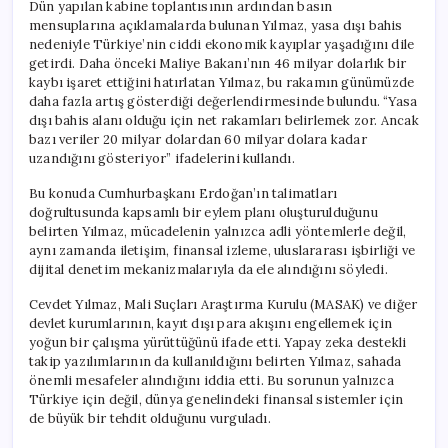
Dün yapılan kabine toplantısının ardından basın
mensuplarına açıklamalarda bulunan Yılmaz, yasa dışı bahis
nedeniyle Türkiye’nin ciddi ekonomik kayıplar yaşadığını dile
getirdi. Daha önceki Maliye Bakanı’nın 46 milyar dolarlık bir
kaybı işaret ettiğini hatırlatan Yılmaz, bu rakamın günümüzde
daha fazla artış gösterdiği değerlendirmesinde bulundu. “Yasa
dışı bahis alanı olduğu için net rakamları belirlemek zor. Ancak
bazı veriler 20 milyar dolardan 60 milyar dolara kadar
uzandığını gösteriyor” ifadelerini kullandı.
Bu konuda Cumhurbaşkanı Erdoğan’ın talimatları
doğrultusunda kapsamlı bir eylem planı oluşturulduğunu
belirten Yılmaz, mücadelenin yalnızca adli yöntemlerle değil,
aynı zamanda iletişim, finansal izleme, uluslararası işbirliği ve
dijital denetim mekanizmalarıyla da ele alındığını söyledi.
Cevdet Yılmaz, Mali Suçları Araştırma Kurulu (MASAK) ve diğer
devlet kurumlarının, kayıt dışı para akışını engellemek için
yoğun bir çalışma yürüttüğünü ifade etti. Yapay zeka destekli
takip yazılımlarının da kullanıldığını belirten Yılmaz, sahada
önemli mesafeler alındığını iddia etti. Bu sorunun yalnızca
Türkiye için değil, dünya genelindeki finansal sistemler için
de büyük bir tehdit olduğunu vurguladı.