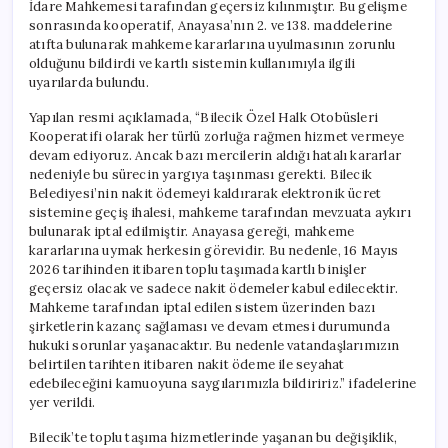
İdare Mahkemesi tarafından geçersiz kılınmıştır. Bu gelişme
sonrasında kooperatif, Anayasa’nın 2. ve 138. maddelerine
atıfta bulunarak mahkeme kararlarına uyulmasının zorunlu
olduğunu bildirdi ve kartlı sistemin kullanımıyla ilgili
uyarılarda bulundu.
Yapılan resmi açıklamada, “Bilecik Özel Halk Otobüsleri
Kooperatifi olarak her türlü zorluğa rağmen hizmet vermeye
devam ediyoruz. Ancak bazı mercilerin aldığı hatalı kararlar
nedeniyle bu sürecin yargıya taşınması gerekti. Bilecik
Belediyesi’nin nakit ödemeyi kaldırarak elektronik ücret
sistemine geçiş ihalesi, mahkeme tarafından mevzuata aykırı
bulunarak iptal edilmiştir. Anayasa gereği, mahkeme
kararlarına uymak herkesin görevidir. Bu nedenle, 16 Mayıs
2026 tarihinden itibaren toplu taşımada kartlı binişler
geçersiz olacak ve sadece nakit ödemeler kabul edilecektir.
Mahkeme tarafından iptal edilen sistem üzerinden bazı
şirketlerin kazanç sağlaması ve devam etmesi durumunda
hukuki sorunlar yaşanacaktır. Bu nedenle vatandaşlarımızın
belirtilen tarihten itibaren nakit ödeme ile seyahat
edebileceğini kamuoyuna saygılarımızla bildiririz.” ifadelerine
yer verildi.
Bilecik’te toplu taşıma hizmetlerinde yaşanan bu değişiklik,