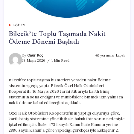
EĞITIM
Bilecik’te Toplu Taşımada Nakit
Ödeme Dönemi Başladı
Bilecik’te
By
Onur Koç
yorumlar kapalı
Toplu
18 Mayıs 2026
1 Min Read
Taşımada
Nakit
Ödeme
Bilecik’te toplu taşıma hizmetleri yeniden nakit ödeme
Dönemi
sistemine geçiş yaptı. Bilecik Özel Halk Otobüsleri
Başladı
için
Kooperatifi, 16 Mayıs 2026 tarihi itibarıyla kartlı biniş
sisteminin sona erdiğini ve minibüslere binmek için yalnızca
nakit ödeme kabul edileceğini açıkladı.
Özel Halk Otobüsleri Kooperatifinin yaptığı duyuruya göre,
kartlı biniş sistemine yönelik ihale, hukuki bir sorun nedeniyle
iptal edilmiştir. İhale, 4734 sayılı Kamu İhale Kanunu yerine
2886 sayılı Kanun’a göre yapıldığı gerekçesiyle Eskişehir 2.