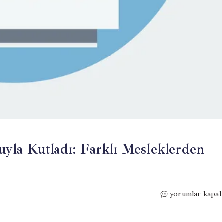
yla Kutladı: Farklı Mesleklerden
BADER
yorumlar kapal
Korosu
10.