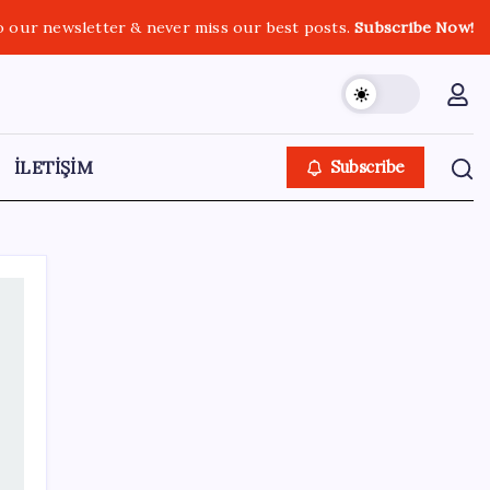
o our newsletter & never miss our best posts.
Subscribe Now!
İLETİŞİM
Subscribe
SON YAZILAR
Altın fiyatları 7 haftanın zirvesinde: Gram,
çeyrek ve Cumhuriyet altını bugün ne kadar