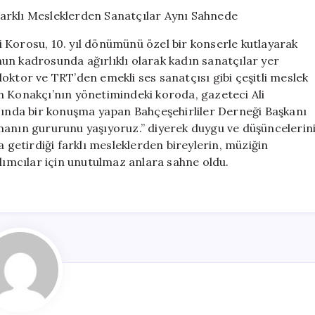
Yılını
Coşkuyla
Kutladı:
 Korosu, 10. yıl dönümünü özel bir konserle kutlayarak
Farklı
un kadrosunda ağırlıklı olarak kadın sanatçılar yer
Mesleklerden
oktor ve TRT’den emekli ses sanatçısı gibi çeşitli meslek
Sanatçılar
Aynı
n Konakçı’nın yönetimindeki koroda, gazeteci Ali
Sahnede
asında bir konuşma yapan Bahçeşehirliler Derneği Başkanı
için
manın gururunu yaşıyoruz.” diyerek duygu ve düşüncelerin
a getirdiği farklı mesleklerden bireylerin, müziğin
ılımcılar için unutulmaz anlara sahne oldu.