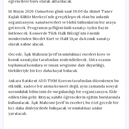
öğrencilere burs olarak aktarılacak.
Bağışlanacak
için
16 Mayıs 2026 Cumartesi günü saat 19.00’da Ahmet Taner
Kışlalı Kültür Merkezi’nde gerçekleşecek olan bu anlamlı
organizasyon, sanatseverleri ve türkü tutkunlarını bir araya
getirecek. Programın şefliğini ünlü sanatçı Aydın Bazin
üstlenecek. Konserde Türk Halk Müziği’nin önemli
isimlerinden Necdet Kurt ve Halil Uçar da konuk sanatçı
olarak sahne alacak.
Gecede, Âşık Mahzuni Şerif’in unutulmaz eserleri koro ve
konuk sanatçılar tarafından seslendirilecek. Usta ozanın
toplumsal konulara ve insan sevgisine dair duyarlılığı,
türküleriyle bir kez daha hayat bulacak.
Ankara Batıkent ADD THM Korosu tarafından düzenlenen bu
etkinlik, sadece bir anma konseri değil, aynı zamanda sosyal
sorumluluk bilincinin de vurgulandığı bir organizasyon. Elde
edilen tüm gelir, ihtiyaç sahibi öğrencilerin eğitim burslarında
kullanılacak. Âşık Mahzuni Şerif’in eserleri, bu özel gecede bir
kez daha dinleyicilerle buluşacak ve unutulmaz anılar
yaratacak.