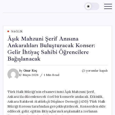
Skip
to
content
SAĞLIK
Âşık Mahzuni Şerif Anısına
Ankaralıları Buluşturacak Konser:
Gelir İhtiyaç Sahibi Öğrencilere
Bağışlanacak
Âşık
By
Onur Koç
yorumlar kapalı
Mahzuni
12 Mayıs 2026
1 Min Read
Şerif
Anısına
Ankaralıları
Türk Halk Müziği’nin efsanevi ismi Âşık Mahzuni Şerif,
Buluşturacak
Ankara’da düzenlenecek özel bir konserle anılacak. Etkinlik,
Konser:
Gelir
Ankara Batıkent Atatürkçü Düşünce Derneği (ADD) Türk Halk
İhtiyaç
Müziği Korosu tarafından gerçekleştirilecek. Konserden elde
Sahibi
edilecek gelir, eğitim ihtiyaçlarını karşılamakta zorlanan
Öğrencilere