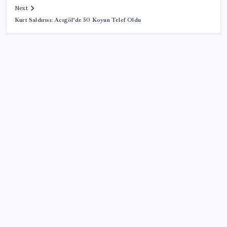
Next
Kurt Saldırısı: Acıgöl’de 50 Koyun Telef Oldu
SON YAZILAR
Merkez Bankası rezervleri 164,4 milyar dolar oldu
Ekonomide 1987 çöküşü mümkün… Efsane yatırımcı
Michael Burry’den rekor kıran borsada felaket
senaryosu
Altın fiyatları 7 haftanın zirvesinde: Gram, çeyrek ve
Cumhuriyet altını bugün ne kadar oldu? Güncel altın