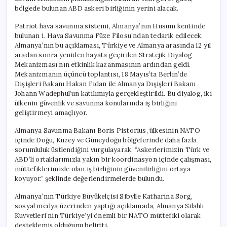
bölgede bulunan ABD askeri birliğinin yerini alacak.
Patriot hava savunma sistemi, Almanya’nın Husum kentinde
bulunan 1. Hava Savunma Füze Filosu’ndan tedarik edilecek.
Almanya’nın bu açıklaması, Türkiye ve Almanya arasında 12 yıl
aradan sonra yeniden hayata geçirilen Stratejik Diyalog
Mekanizması’nın etkinlik kazanmasının ardından geldi.
Mekanizmanın üçüncü toplantısı, 18 Mayıs’ta Berlin’de
Dışişleri Bakanı Hakan Fidan ile Almanya Dışişleri Bakanı
Johann Wadephul’un katılımıyla gerçekleştirildi. Bu diyalog, iki
ülkenin güvenlik ve savunma konularında iş birliğini
geliştirmeyi amaçlıyor.
Almanya Savunma Bakanı Boris Pistorius, ülkesinin NATO
içinde Doğu, Kuzey ve Güneydoğu bölgelerinde daha fazla
sorumluluk üstlendiğini vurgulayarak, “Askerlerimizin Türk ve
ABD’li ortaklarımızla yakın bir koordinasyon içinde çalışması,
müttefiklerimizle olan iş birliğinin güvenilirliğini ortaya
koyuyor.” şeklinde değerlendirmelerde bulundu.
Almanya’nın Türkiye Büyükelçisi Sibylle Katharina Sorg,
sosyal medya üzerinden yaptığı açıklamada, Almanya Silahlı
Kuvvetleri’nin Türkiye’yi önemli bir NATO müttefiki olarak
desteklemiş olduğunu belirtti.