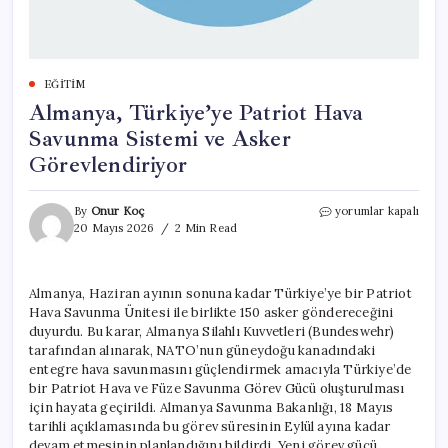
EĞITIM
Almanya, Türkiye’ye Patriot Hava
Savunma Sistemi ve Asker
Görevlendiriyor
Almanya,
By
Onur Koç
yorumlar kapalı
Türkiye’ye
20 Mayıs 2026
2 Min Read
Patriot
Hava
Savunma
Almanya, Haziran ayının sonuna kadar Türkiye’ye bir Patriot
Sistemi
Hava Savunma Ünitesi ile birlikte 150 asker göndereceğini
ve
Asker
duyurdu. Bu karar, Almanya Silahlı Kuvvetleri (Bundeswehr)
Görevlendiriyor
tarafından alınarak, NATO’nun güneydoğu kanadındaki
için
entegre hava savunmasını güçlendirmek amacıyla Türkiye’de
bir Patriot Hava ve Füze Savunma Görev Gücü oluşturulması
için hayata geçirildi. Almanya Savunma Bakanlığı, 18 Mayıs
tarihli açıklamasında bu görev süresinin Eylül ayına kadar
devam etmesinin planlandığını bildirdi. Yeni görev gücü,