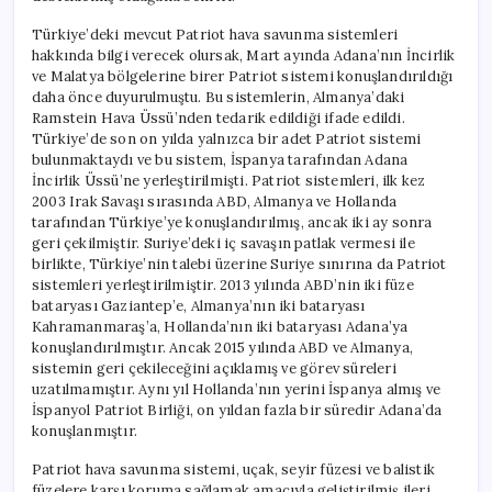
Türkiye’deki mevcut Patriot hava savunma sistemleri
hakkında bilgi verecek olursak, Mart ayında Adana’nın İncirlik
ve Malatya bölgelerine birer Patriot sistemi konuşlandırıldığı
daha önce duyurulmuştu. Bu sistemlerin, Almanya’daki
Ramstein Hava Üssü’nden tedarik edildiği ifade edildi.
Türkiye’de son on yılda yalnızca bir adet Patriot sistemi
bulunmaktaydı ve bu sistem, İspanya tarafından Adana
İncirlik Üssü’ne yerleştirilmişti. Patriot sistemleri, ilk kez
2003 Irak Savaşı sırasında ABD, Almanya ve Hollanda
tarafından Türkiye’ye konuşlandırılmış, ancak iki ay sonra
geri çekilmiştir. Suriye’deki iç savaşın patlak vermesi ile
birlikte, Türkiye’nin talebi üzerine Suriye sınırına da Patriot
sistemleri yerleştirilmiştir. 2013 yılında ABD’nin iki füze
bataryası Gaziantep’e, Almanya’nın iki bataryası
Kahramanmaraş’a, Hollanda’nın iki bataryası Adana’ya
konuşlandırılmıştır. Ancak 2015 yılında ABD ve Almanya,
sistemin geri çekileceğini açıklamış ve görev süreleri
uzatılmamıştır. Aynı yıl Hollanda’nın yerini İspanya almış ve
İspanyol Patriot Birliği, on yıldan fazla bir süredir Adana’da
konuşlanmıştır.
Patriot hava savunma sistemi, uçak, seyir füzesi ve balistik
füzelere karşı koruma sağlamak amacıyla geliştirilmiş ileri