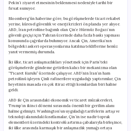
Pekin’i ziyaret etmesinin beklenmesi nedeniyle tarihi bir
fırsat sunuyor.
Bloomberg’ün haberine göre, bu görüşmelerde ticari rekabet
yerine, küresel güvenlik ve enerji krizleri ön planda yer alıyor.
ABD, İran petrolüne bağımlı olan Çin’e Hürmüz Boğazı’nın
güvenli geçişi için Tahran üzerinde daha fazla baskı yapması
konusunda çağrılarda bulunuyor. Ancak Çin, Amerika’nın
bölgedeki askeri operasyonlarına katılma tekliflerine henüz
yanıt vermemiş durumda.
İki ülke, ticari anlaşmazlıkları yönetmek için Paris’teki
görüşmelerde gündeme getirilen kalıcı bir mekanizma olan
“Ticaret Kurulu” üzerinde çalışıyor. ABD’nin İran’ın ham
petrolünü işleyen Çinli rafinerilere uyguladığı yaptırımlar, Çin
heyetinin masada en çok itiraz ettiği konulardan biri haline
geldi.
ABD ile Çin arasındaki ekonomik ve ticaret müzakereleri,
Trump’ın ikinci dönemi sırasında önemli bir gerilim alanı
haline gelmişti. Washington’un uyguladığı tarifelerin artışı ve
teknoloji alanındaki kısıtlamalar, Çin’in ise nadir toprak
elementleri üzerindeki kontrolü artırma çabalarıyla birleşince,
iki ülke arasında karmaşık bir anlaşmazlık yumağı ortaya