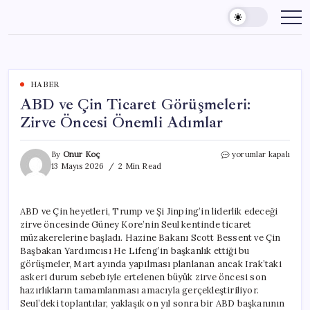
Skip
to
content
HABER
ABD ve Çin Ticaret Görüşmeleri:
Zirve Öncesi Önemli Adımlar
ABD
By
Onur Koç
yorumlar kapalı
ve
13 Mayıs 2026
2 Min Read
Çin
Ticaret
Görüşmeleri:
ABD ve Çin heyetleri, Trump ve Şi Jinping’in liderlik edeceği
Zirve
zirve öncesinde Güney Kore’nin Seul kentinde ticaret
Öncesi
Önemli
müzakerelerine başladı. Hazine Bakanı Scott Bessent ve Çin
Adımlar
Başbakan Yardımcısı He Lifeng’in başkanlık ettiği bu
için
görüşmeler, Mart ayında yapılması planlanan ancak Irak’taki
askeri durum sebebiyle ertelenen büyük zirve öncesi son
hazırlıkların tamamlanması amacıyla gerçekleştiriliyor.
Seul’deki toplantılar, yaklaşık on yıl sonra bir ABD başkanının