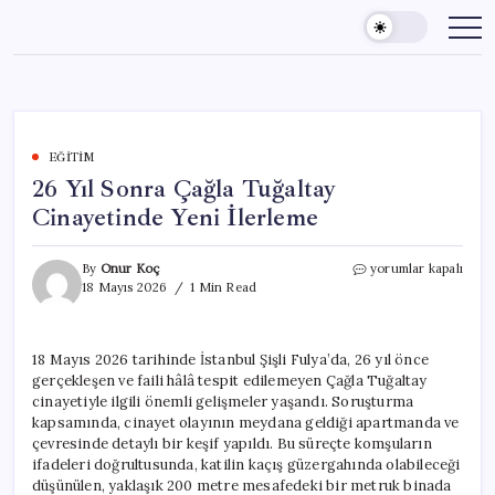
Skip
to
content
EĞITIM
26 Yıl Sonra Çağla Tuğaltay
Cinayetinde Yeni İlerleme
26
By
Onur Koç
yorumlar kapalı
Yıl
18 Mayıs 2026
1 Min Read
Sonra
Çağla
Tuğaltay
18 Mayıs 2026 tarihinde İstanbul Şişli Fulya’da, 26 yıl önce
Cinayetinde
gerçekleşen ve faili hâlâ tespit edilemeyen Çağla Tuğaltay
Yeni
İlerleme
cinayetiyle ilgili önemli gelişmeler yaşandı. Soruşturma
için
kapsamında, cinayet olayının meydana geldiği apartmanda ve
çevresinde detaylı bir keşif yapıldı. Bu süreçte komşuların
ifadeleri doğrultusunda, katilin kaçış güzergahında olabileceği
düşünülen, yaklaşık 200 metre mesafedeki bir metruk binada