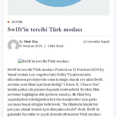
EĞITIM
SwIft’in tercihi Türk modacı
SwIft’in
By
Onur Koç
yorumlar kapalı
tercihi
13 Haziran 2026
1 Min Read
Türk
modacı
için
SwIft’in tercihi Türk modacı Posted on 13 Haziran 2026 by
Yusuf Arslan Los Angeles’taki Dolby Tiyatrosu’nda
düzenlenen prömiyerde onur konuğu olarak yer alan Swift,
serinin yeni filmi için bestelediği “I Knew It, I Knew You”
isimli şarkıyı da piyano başında seslendirdi. Sevilen film
serisine bağlılığını dile getiren sanatçı, ilk filmi beş
yaşındayken izlediğinden beri bu karakterler için şarkı
yazmayı hayal ettiğini belirterek, “Bu filmlerin küçük bir
parçası olmak benim için dünyalara bedel” dedi. Swift’in
galadaki fiyonklu ve çiçek desenli elbisesini Türk modacı