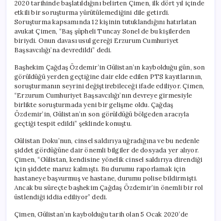
2020 tarihinde başlatıldığını belirten Çimen, ilk dört yıl içinde
etkili bir soruşturma yürütülemediğini dile getirdi.
Soruşturma kapsamında 12 kişinin tutuklandığını hatırlatan
avukat Çimen, “Baş şüpheli Tuncay Sonel de bu kişilerden
biriydi. Onun davası usul gereği Erzurum Cumhuriyet
Başsavcılığı’na devredildi” dedi.
Başhekim Çağdaş Özdemir’in Gülistan’ın kaybolduğu gün, son
görüldüğü yerden geçtiğine dair elde edilen PTS kayıtlarının,
soruşturmanın seyrini değiştirebileceği ifade ediliyor. Çimen,
“Erzurum Cumhuriyet Başsavcılığı’nın devreye girmesiyle
birlikte soruşturmada yeni bir gelişme oldu. Çağdaş
Özdemir’in, Gülistan’ın son görüldüğü bölgeden aracıyla
geçtiği tespit edildi” şeklinde konuştu.
Gülistan Doku’nun, cinsel saldırıya uğradığına ve bu nedenle
şiddet gördüğüne dair önemli bilgiler de dosyada yer alıyor.
Çimen, “Gülistan, kendisine yönelik cinsel saldırıya direndiği
için şiddete maruz kalmıştı. Bu durumu raporlamak için
hastaneye başvurmuş ve hastane, durumu polise bildirmişti.
Ancak bu süreçte başhekim Çağdaş Özdemir’in önemli bir rol
üstlendiği iddia ediliyor” dedi.
Çimen, Gülistan’ın kaybolduğu tarih olan 5 Ocak 2020’de