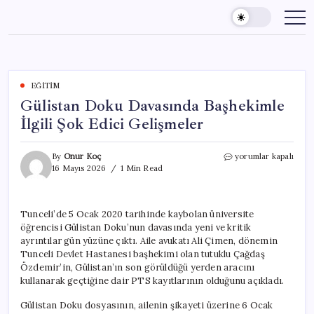
Skip
to
content
EĞITIM
Gülistan Doku Davasında Başhekimle
İlgili Şok Edici Gelişmeler
Gülistan
By
Onur Koç
yorumlar kapalı
Doku
16 Mayıs 2026
1 Min Read
Davasında
Başhekimle
İlgili
Tunceli’de 5 Ocak 2020 tarihinde kaybolan üniversite
Şok
öğrencisi Gülistan Doku’nun davasında yeni ve kritik
Edici
Gelişmeler
ayrıntılar gün yüzüne çıktı. Aile avukatı Ali Çimen, dönemin
için
Tunceli Devlet Hastanesi başhekimi olan tutuklu Çağdaş
Özdemir’in, Gülistan’ın son görüldüğü yerden aracını
kullanarak geçtiğine dair PTS kayıtlarının olduğunu açıkladı.
Gülistan Doku dosyasının, ailenin şikayeti üzerine 6 Ocak