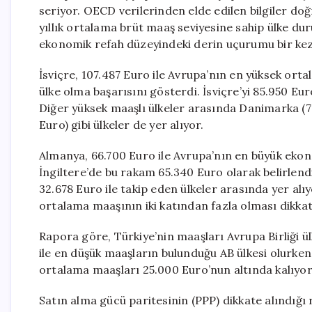
seriyor. OECD verilerinden elde edilen bilgiler do
yıllık ortalama brüt maaş seviyesine sahip ülke d
ekonomik refah düzeyindeki derin uçurumu bir kez
İsviçre, 107.487 Euro ile Avrupa’nın en yüksek ort
ülke olma başarısını gösterdi. İsviçre’yi 85.950 Eu
Diğer yüksek maaşlı ülkeler arasında Danimarka (7
Euro) gibi ülkeler de yer alıyor.
Almanya, 66.700 Euro ile Avrupa’nın en büyük ekon
İngiltere’de bu rakam 65.340 Euro olarak belirlend
32.678 Euro ile takip eden ülkeler arasında yer alı
ortalama maaşının iki katından fazla olması dikkat
Rapora göre, Türkiye’nin maaşları Avrupa Birliği ü
ile en düşük maaşların bulunduğu AB ülkesi olurke
ortalama maaşları 25.000 Euro’nun altında kalıyor
Satın alma gücü paritesinin (PPP) dikkate alındığ