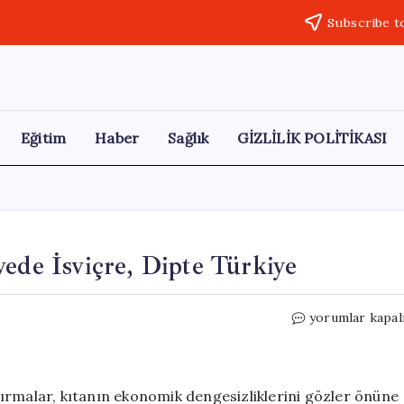
Subscribe t
Eğitim
Haber
Sağlık
GİZLİLİK POLİTİKASI
vede İsviçre, Dipte Türkiye
Avrupa’da
yorumlar kapal
Maaş
Sıralaması:
Zirvede
İsviçre,
ırmalar, kıtanın ekonomik dengesizliklerini gözler önüne