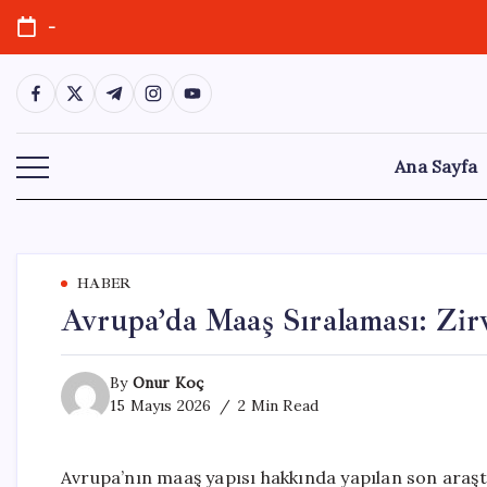
Skip
-
to
content
https://www.facebook.com/
https://twitter.com/
https://t.me/
https://www.instagram.com/
https://youtube.com/
Ana Sayfa
HABER
Avrupa’da Maaş Sıralaması: Zir
By
Onur Koç
15 Mayıs 2026
2 Min Read
Avrupa’nın maaş yapısı hakkında yapılan son araşt