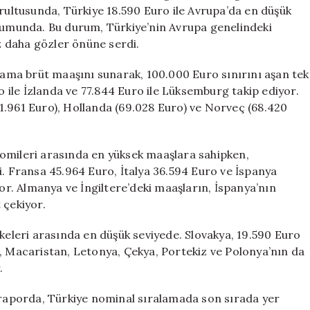
Dipte
ğrultusunda, Türkiye 18.590 Euro ile Avrupa’da en düşük
Türkiye
urumunda. Bu durum, Türkiye’nin Avrupa genelindeki
için
 daha gözler önüne serdi.
alama brüt maaşını sunarak, 100.000 Euro sınırını aşan tek
ro ile İzlanda ve 77.844 Euro ile Lüksemburg takip ediyor.
1.961 Euro), Hollanda (69.028 Euro) ve Norveç (68.420
omileri arasında en yüksek maaşlara sahipken,
i. Fransa 45.964 Euro, İtalya 36.594 Euro ve İspanya
yor. Almanya ve İngiltere’deki maaşların, İspanya’nın
 çekiyor.
lkeleri arasında en düşük seviyede. Slovakya, 19.590 Euro
n, Macaristan, Letonya, Çekya, Portekiz ve Polonya’nın da
.
ı raporda, Türkiye nominal sıralamada son sırada yer