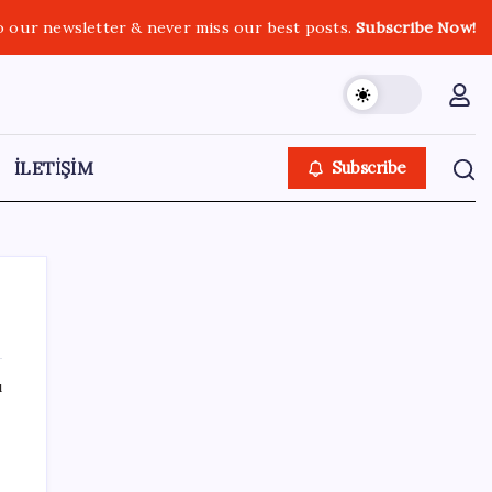
o our newsletter & never miss our best posts.
Subscribe Now!
İLETİŞİM
Subscribe
ı
SON YAZILAR
Katlanabilir telefonda incelik yarışı kızıştı:
HONOR Magic V6 Türkiye’de